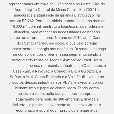
representadas em mais de 167 cidades no Leste, Vale do
Aço e Região Central de Minas Gerais. Em 2007 foi
inaugurada a atual sede da Ipiranga Distribuição, na
rodovia BR 262, Ponte da Aldeia, construída numa área de
10.000m², com infraestrutura logística mais moderna e
dinâmica, para atender às necessidades de nossos
parceiros e fornecedores. No ano de 2010, José Carlos
dos Santos tornou-se sócio, o que veio agregar
conhecimento e energia aos negócios, fazendo a Ipiranga
se consolidar como líder em seu segmento, sendo a
maior distribuidora de Arcor e Aymoré do Brasil. Além
dessas, a empresa representa a Quatree, a SC Johnson, a
Casa k&m, a Rayovac, a Condor, a Bic, a Gulozitos, a
Softys, a Yoki, Grupo Boticário e a Vale Fértil levando os
produtos dessas indústrias aos PDV’s, e executando com
brilhantismo o papel de distribuidora. Tendo como
objetivo a valorização das pessoas, a empresa
atualmente gera mais de 300 empregos, diretos e
indiretos, e participa ativamente do desenvolvimento
econômico e social dos municípios em que atua.