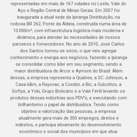
representadas em mais de 167 cidades no Leste, Vale do
Aço e Região Central de Minas Gerais. Em 2007 foi
inaugurada a atual sede da Ipiranga Distribuição, na
rodovia BR 262, Ponte da Aldeia, construída numa área de
10.000m², com infraestrutura logística mais moderna e
dinâmica, para atender às necessidades de nossos
parceiros e fornecedores. No ano de 2010, José Carlos
dos Santos tornou-se sócio, o que veio agregar
conhecimento e energia aos negócios, fazendo a Ipiranga
se consolidar como líder em seu segmento, sendo a
maior distribuidora de Arcor e Aymoré do Brasil. Além
dessas, a empresa representa a Quatree, a SC Johnson, a
Casa k&m, a Rayovac, a Condor, a Bic, a Gulozitos, a
Softys, a Yoki, Grupo Boticário e a Vale Fértil levando os
produtos dessas indústrias aos PDV’s, e executando com
brilhantismo o papel de distribuidora. Tendo como
objetivo a valorização das pessoas, a empresa
atualmente gera mais de 300 empregos, diretos e
indiretos, e participa ativamente do desenvolvimento
econômico e social dos municípios em que atua.