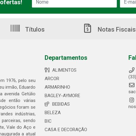
ofertas!
Títulos
Notas Fiscais
Departamentos
Fa
ALIMENTOS
(33
ARCOR
 em 1976, pelo seu
seu irmão, Eduardo
ARMARINHO
sac
 avenida Getúlio
BAGLEY-AYMORE
de então várias
BEBIDAS
nos
negócios foram se
BELEZA
ndes indústrias,
 parceiras, sendo
BIC
te, Vale do Aço e
CASA E DECORAÇÃO
naugurada a atual