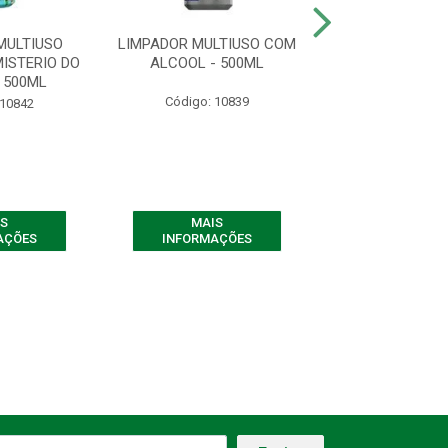
MULTIUSO
LIMPADOR MULTIUSO COM
LIMPADOR MU
ISTERIO DO
ALCOOL - 500ML
PEFUMADO CHÁ 
 500ML
500ML
Código: 10839
 10842
Código: 10
S
MAIS
MAIS
AÇÕES
INFORMAÇÕES
INFORMAÇ