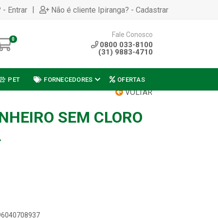
|
 - Entrar
Não é cliente Ipiranga? - Cadastrar
Fale Conosco
0
0800 033-8100
(31) 9883-4710
PET
FORNECEDORES
OFERTAS
VOLTAR
NHEIRO SEM CLORO
L
896040708937