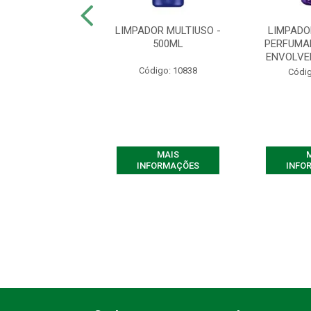
ADOR DE ODORES
LIMPADOR MULTIUSO -
LIMPADO
IGO - 2 LITROS
500ML
PERFUMA
ENVOLVE
digo: 10855
Código: 10838
Códig
MAIS
MAIS
FORMAÇÕES
INFORMAÇÕES
INFO