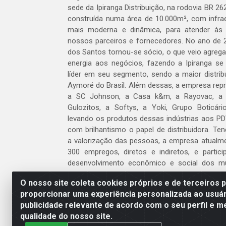
sede da Ipiranga Distribuição, na rodovia BR 262
construída numa área de 10.000m², com infraes
mais moderna e dinâmica, para atender às
nossos parceiros e fornecedores. No ano de 
dos Santos tornou-se sócio, o que veio agreg
energia aos negócios, fazendo a Ipiranga se
líder em seu segmento, sendo a maior distrib
Aymoré do Brasil. Além dessas, a empresa repr
a SC Johnson, a Casa k&m, a Rayovac, a C
Gulozitos, a Softys, a Yoki, Grupo Boticári
levando os produtos dessas indústrias aos PD
com brilhantismo o papel de distribuidora. Te
a valorização das pessoas, a empresa atualm
300 empregos, diretos e indiretos, e partic
desenvolvimento econômico e social dos m
atua.
O nosso site coleta cookies próprios e de terceiros 
proporcionar uma experiência personalizada ao usuár
Venha fazer parte do nosso time!
publicidade relevante de acordo com o seu perfil e m
Clique aqui
qualidade do nosso site.