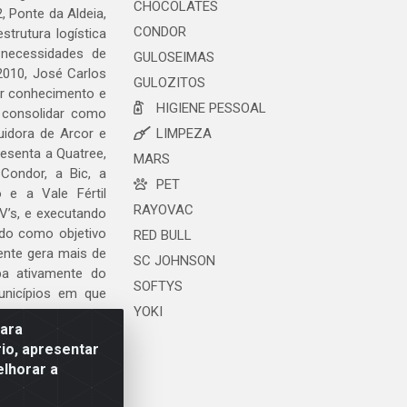
CHOCOLATES
, Ponte da Aldeia,
CONDOR
trutura logística
 necessidades de
GULOSEIMAS
2010, José Carlos
GULOZITOS
ar conhecimento e
HIGIENE PESSOAL
 consolidar como
uidora de Arcor e
LIMPEZA
esenta a Quatree,
MARS
ondor, a Bic, a
PET
o e a Vale Fértil
RAYOVAC
V’s, e executando
ndo como objetivo
RED BULL
ente gera mais de
SC JOHNSON
ipa ativamente do
SOFTYS
unicípios em que
YOKI
para
io, apresentar
elhorar a