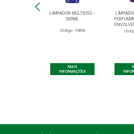
ADOR DE ODORES
LIMPADOR MULTIUSO -
LIMPADO
URO CHARME - 2
500ML
PERFUMA
LITROS
ENVOLVE
Código: 10838
digo: 10858
Códig
MAIS
MAIS
FORMAÇÕES
INFORMAÇÕES
INFO