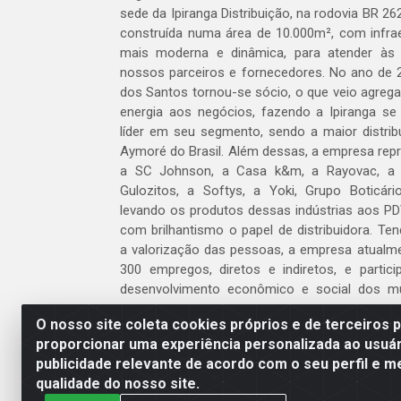
sede da Ipiranga Distribuição, na rodovia BR 262
construída numa área de 10.000m², com infraes
mais moderna e dinâmica, para atender às
nossos parceiros e fornecedores. No ano de 
dos Santos tornou-se sócio, o que veio agreg
energia aos negócios, fazendo a Ipiranga se
líder em seu segmento, sendo a maior distrib
Aymoré do Brasil. Além dessas, a empresa repr
a SC Johnson, a Casa k&m, a Rayovac, a C
Gulozitos, a Softys, a Yoki, Grupo Boticári
levando os produtos dessas indústrias aos PD
com brilhantismo o papel de distribuidora. Te
a valorização das pessoas, a empresa atualm
300 empregos, diretos e indiretos, e partic
desenvolvimento econômico e social dos m
atua.
O nosso site coleta cookies próprios e de terceiros 
proporcionar uma experiência personalizada ao usuár
Venha fazer parte do nosso time!
publicidade relevante de acordo com o seu perfil e m
Clique aqui
qualidade do nosso site.