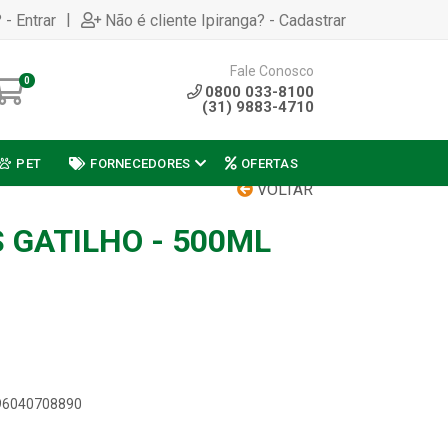
|
 - Entrar
Não é cliente Ipiranga? - Cadastrar
Fale Conosco
0
0800 033-8100
(31) 9883-4710
PET
FORNECEDORES
OFERTAS
VOLTAR
 GATILHO - 500ML
896040708890