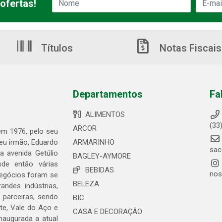
ofertas!
Títulos
Notas Fiscais
Departamentos
Fa
ALIMENTOS
(33
ARCOR
 em 1976, pelo seu
seu irmão, Eduardo
ARMARINHO
sac
 avenida Getúlio
BAGLEY-AYMORE
de então várias
BEBIDAS
nos
negócios foram se
BELEZA
ndes indústrias,
 parceiras, sendo
BIC
te, Vale do Aço e
CASA E DECORAÇÃO
naugurada a atual