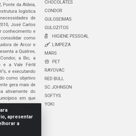
CHOCOLATES
, Ponte da Aldeia,
CONDOR
trutura logística
 necessidades de
GULOSEIMAS
2010, José Carlos
GULOZITOS
ar conhecimento e
HIGIENE PESSOAL
 consolidar como
uidora de Arcor e
LIMPEZA
esenta a Quatree,
MARS
ondor, a Bic, a
PET
o e a Vale Fértil
RAYOVAC
V’s, e executando
ndo como objetivo
RED BULL
ente gera mais de
SC JOHNSON
ipa ativamente do
SOFTYS
unicípios em que
YOKI
para
io, apresentar
elhorar a