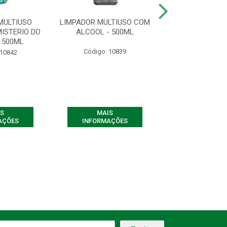
MULTIUSO
LIMPADOR MULTIUSO COM
LIMPADOR MU
ISTERIO DO
ALCOOL - 500ML
PEFUMADO CHÁ 
 500ML
500ML
Código: 10839
 10842
Código: 10
S
MAIS
MAIS
AÇÕES
INFORMAÇÕES
INFORMAÇ