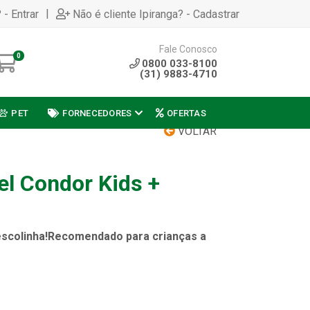
|
 - Entrar
Não é cliente Ipiranga? - Cadastrar
Fale Conosco
0
0800 033-8100
(31) 9883-4710
PET
FORNECEDORES
OFERTAS
VOLTAR
el Condor Kids +
a escolinha!Recomendado para crianças a