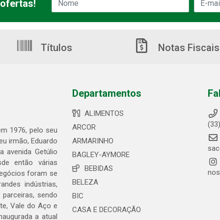
ofertas!
Títulos
Notas Fiscais
Departamentos
Fa
ALIMENTOS
(33
ARCOR
 em 1976, pelo seu
seu irmão, Eduardo
ARMARINHO
sac
 avenida Getúlio
BAGLEY-AYMORE
de então várias
BEBIDAS
nos
negócios foram se
BELEZA
ndes indústrias,
 parceiras, sendo
BIC
te, Vale do Aço e
CASA E DECORAÇÃO
naugurada a atual