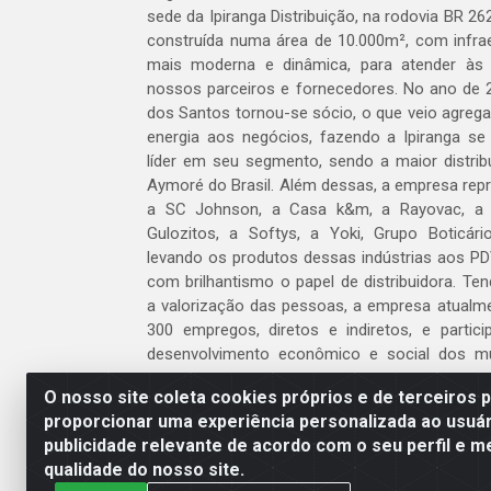
sede da Ipiranga Distribuição, na rodovia BR 262
construída numa área de 10.000m², com infraes
mais moderna e dinâmica, para atender às
nossos parceiros e fornecedores. No ano de 
dos Santos tornou-se sócio, o que veio agreg
energia aos negócios, fazendo a Ipiranga se
líder em seu segmento, sendo a maior distrib
Aymoré do Brasil. Além dessas, a empresa repr
a SC Johnson, a Casa k&m, a Rayovac, a C
Gulozitos, a Softys, a Yoki, Grupo Boticári
levando os produtos dessas indústrias aos PD
com brilhantismo o papel de distribuidora. Te
a valorização das pessoas, a empresa atualm
300 empregos, diretos e indiretos, e partic
desenvolvimento econômico e social dos m
atua.
O nosso site coleta cookies próprios e de terceiros 
proporcionar uma experiência personalizada ao usuár
Venha fazer parte do nosso time!
publicidade relevante de acordo com o seu perfil e m
Clique aqui
qualidade do nosso site.