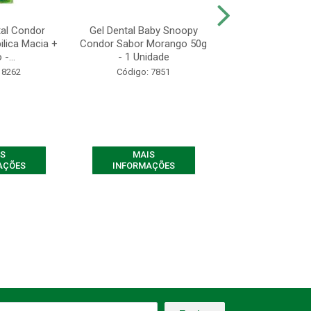
al Condor
Gel Dental Baby Snoopy
Gel Dental Baby
pilica Macia +
Condor Sabor Morango 50g
Pintadinha Cond
-...
- 1 Unidade
Morango 50g
 8262
Código: 7851
Código: 78
S
MAIS
MAIS
AÇÕES
INFORMAÇÕES
INFORMAÇ