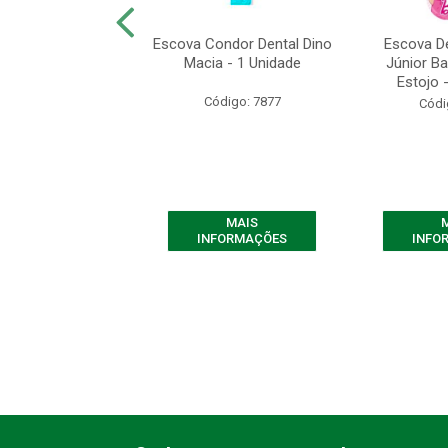
R GEL DENTAL
Escova Condor Dental Dino
Escova D
URSINH 50G 3511
Macia - 1 Unidade
Júnior Ba
Estojo -
digo: 10271
Código: 7877
Códi
MAIS
MAIS
FORMAÇÕES
INFORMAÇÕES
INFO