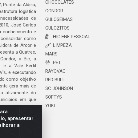
CHOCOLATES
, Ponte da Aldeia,
CONDOR
trutura logística
 necessidades de
GULOSEIMAS
2010, José Carlos
GULOZITOS
ar conhecimento e
HIGIENE PESSOAL
 consolidar como
uidora de Arcor e
LIMPEZA
esenta a Quatree,
MARS
ondor, a Bic, a
PET
o e a Vale Fértil
RAYOVAC
V’s, e executando
ndo como objetivo
RED BULL
ente gera mais de
SC JOHNSON
ipa ativamente do
SOFTYS
unicípios em que
YOKI
para
io, apresentar
elhorar a