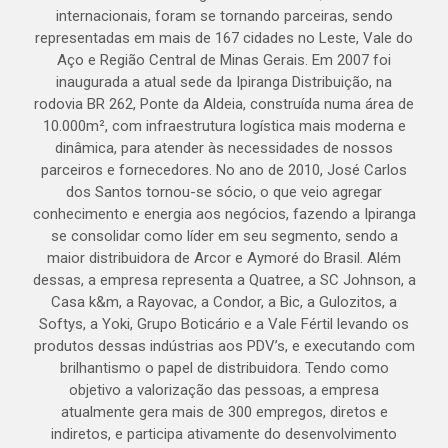
internacionais, foram se tornando parceiras, sendo
representadas em mais de 167 cidades no Leste, Vale do
Aço e Região Central de Minas Gerais. Em 2007 foi
inaugurada a atual sede da Ipiranga Distribuição, na
rodovia BR 262, Ponte da Aldeia, construída numa área de
10.000m², com infraestrutura logística mais moderna e
dinâmica, para atender às necessidades de nossos
parceiros e fornecedores. No ano de 2010, José Carlos
dos Santos tornou-se sócio, o que veio agregar
conhecimento e energia aos negócios, fazendo a Ipiranga
se consolidar como líder em seu segmento, sendo a
maior distribuidora de Arcor e Aymoré do Brasil. Além
dessas, a empresa representa a Quatree, a SC Johnson, a
Casa k&m, a Rayovac, a Condor, a Bic, a Gulozitos, a
Softys, a Yoki, Grupo Boticário e a Vale Fértil levando os
produtos dessas indústrias aos PDV’s, e executando com
brilhantismo o papel de distribuidora. Tendo como
objetivo a valorização das pessoas, a empresa
atualmente gera mais de 300 empregos, diretos e
indiretos, e participa ativamente do desenvolvimento