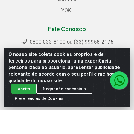
YOKI
Fale Conosco
0800 033-8100 ou (33) 99958-2175
sac@ipirangamg.com.br
O nosso site coleta cookies próprios e de
Acompanhe nossas publicações
terceiros para proporcionar uma experiência
personalizada ao usuário, apresentar publicidade
relevante de acordo com o seu perfil e melhorar a
qualidade do nosso site.
Ipiranga Distribuição LTDA - Avenida Doutor Jorge
Aceito
Negar não essenciais
Hannas, 101 - Ponte da Aldeia - Manhuaçu / MG - CEP
36906-440 - CNPJ 25.310.749/0001-66
Preferências de Cookies