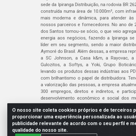
sede da Ipiranga Distribuição, na rodovia BR 262
construída numa área de 10.000m², com infraes
mais moderna e dinâmica, para atender às
nossos parceiros e fornecedores. No ano de 
dos Santos tornou-se sócio, o que veio agreg
energia aos negócios, fazendo a Ipiranga se
líder em seu segmento, sendo a maior distrib
Aymoré do Brasil. Além dessas, a empresa repr
a SC Johnson, a Casa k&m, a Rayovac, a C
Gulozitos, a Softys, a Yoki, Grupo Boticári
levando os produtos dessas indústrias aos PD
com brilhantismo o papel de distribuidora. Te
a valorização das pessoas, a empresa atualm
300 empregos, diretos e indiretos, e partic
desenvolvimento econômico e social dos m
atua.
O nosso site coleta cookies próprios e de terceiros 
proporcionar uma experiência personalizada ao usuár
Venha fazer parte do nosso time!
publicidade relevante de acordo com o seu perfil e m
Clique aqui
qualidade do nosso site.