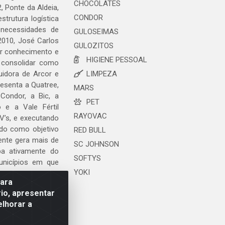
CHOCOLATES
, Ponte da Aldeia,
CONDOR
trutura logística
 necessidades de
GULOSEIMAS
2010, José Carlos
GULOZITOS
ar conhecimento e
HIGIENE PESSOAL
 consolidar como
uidora de Arcor e
LIMPEZA
esenta a Quatree,
MARS
ondor, a Bic, a
PET
o e a Vale Fértil
RAYOVAC
V’s, e executando
ndo como objetivo
RED BULL
ente gera mais de
SC JOHNSON
ipa ativamente do
SOFTYS
unicípios em que
YOKI
para
io, apresentar
elhorar a