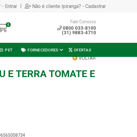
|
 - Entrar
Não é cliente Ipiranga? - Cadastrar
Fale Conosco
0
0800 033-8100
(31) 9883-4710
PET
FORNECEDORES
OFERTAS
VOLTAR
U E TERRA TOMATE E
896565008734