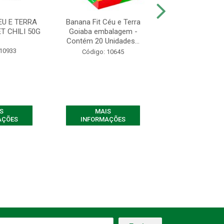
EU E TERRA
Banana Fit Céu e Terra
Banana Fit Céu e 
T CHILI 50G
Goiaba embalagem -
embalagem - C
Contém 20 Unidades...
Unidades .
 10933
Código: 10645
Código: 10
S
MAIS
MAIS
AÇÕES
INFORMAÇÕES
INFORMAÇ