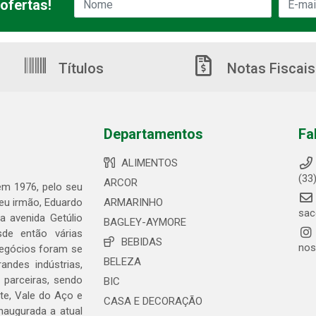
ofertas!
Títulos
Notas Fiscais
Departamentos
Fa
ALIMENTOS
(33
ARCOR
 em 1976, pelo seu
seu irmão, Eduardo
ARMARINHO
sac
 avenida Getúlio
BAGLEY-AYMORE
de então várias
BEBIDAS
nos
negócios foram se
BELEZA
ndes indústrias,
 parceiras, sendo
BIC
te, Vale do Aço e
CASA E DECORAÇÃO
naugurada a atual