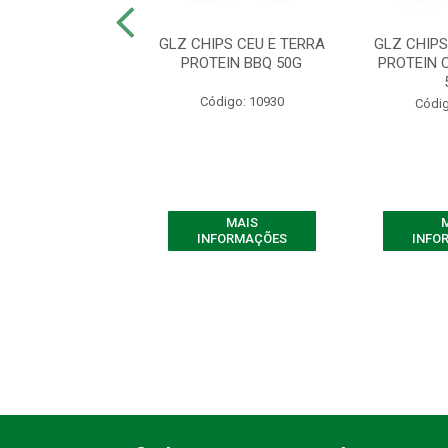
t Céu e Terra Açaí
GLZ CHIPS CEU E TERRA
GLZ CHIPS
em - Contém 20
PROTEIN BBQ 50G
PROTEIN 
nidades ...
Código: 10930
digo: 10646
Códig
MAIS
MAIS
FORMAÇÕES
INFORMAÇÕES
INFO