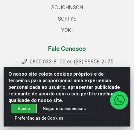
SC JOHNSON
SOFTYS
YOKI
Fale Conosco
0800 033-8100 ou (33) 99958-2175
sac@ipirangamg.com.br
O nosso site coleta cookies próprios e de
Acompanhe nossas publicações
terceiros para proporcionar uma experiência
personalizada ao usuário, apresentar publicidade
relevante de acordo com o seu perfil e melhorar a
qualidade do nosso site.
Ipiranga Distribuição LTDA - Avenida Doutor Jorge
Aceito
Negar não essenciais
Hannas, 101 - Ponte da Aldeia - Manhuaçu / MG - CEP
36906-440 - CNPJ 25.310.749/0001-66
Preferências de Cookies