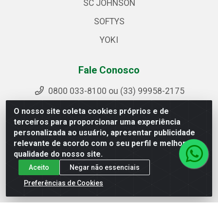
SC JOHNSON
SOFTYS
YOKI
Fale Conosco
0800 033-8100 ou (33) 99958-2175
sac@ipirangamg.com.br
O nosso site coleta cookies próprios e de
Acompanhe nossas publicações
terceiros para proporcionar uma experiência
personalizada ao usuário, apresentar publicidade
relevante de acordo com o seu perfil e melhorar a
qualidade do nosso site.
Ipiranga Distribuição LTDA - Avenida Doutor Jorge
Aceito
Negar não essenciais
Hannas, 101 - Ponte da Aldeia - Manhuaçu / MG - CEP
36906-440 - CNPJ 25.310.749/0001-66
Preferências de Cookies