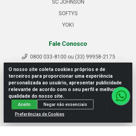
SC JOHNSON
SOFTYS
YOKI
Fale Conosco
0800 033-8100 ou (33) 99958-2175
sac@ipirangamg.com.br
O nosso site coleta cookies próprios e de
Acompanhe nossas publicações
terceiros para proporcionar uma experiência
personalizada ao usuário, apresentar publicidade
relevante de acordo com o seu perfil e melhorar a
qualidade do nosso site.
Ipiranga Distribuição LTDA - Avenida Doutor Jorge
Aceito
Negar não essenciais
Hannas, 101 - Ponte da Aldeia - Manhuaçu / MG - CEP
36906-440 - CNPJ 25.310.749/0001-66
Preferências de Cookies