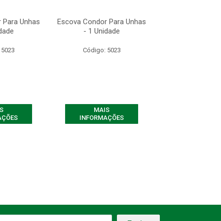
 Para Unhas
Escova Condor Para Unhas
Escova Condor P
idade
- 1 Unidade
- 1 Unida
 5023
Código: 5023
Código: 50
S
MAIS
MAIS
AÇÕES
INFORMAÇÕES
INFORMAÇ