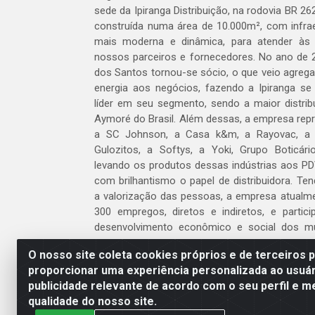
sede da Ipiranga Distribuição, na rodovia BR 262
construída numa área de 10.000m², com infraes
mais moderna e dinâmica, para atender às
nossos parceiros e fornecedores. No ano de 
dos Santos tornou-se sócio, o que veio agreg
energia aos negócios, fazendo a Ipiranga se
líder em seu segmento, sendo a maior distrib
Aymoré do Brasil. Além dessas, a empresa repr
a SC Johnson, a Casa k&m, a Rayovac, a C
Gulozitos, a Softys, a Yoki, Grupo Boticári
levando os produtos dessas indústrias aos PD
com brilhantismo o papel de distribuidora. Te
a valorização das pessoas, a empresa atualm
300 empregos, diretos e indiretos, e partic
desenvolvimento econômico e social dos m
atua.
O nosso site coleta cookies próprios e de terceiros 
proporcionar uma experiência personalizada ao usuár
Venha fazer parte do nosso time!
publicidade relevante de acordo com o seu perfil e m
Clique aqui
qualidade do nosso site.