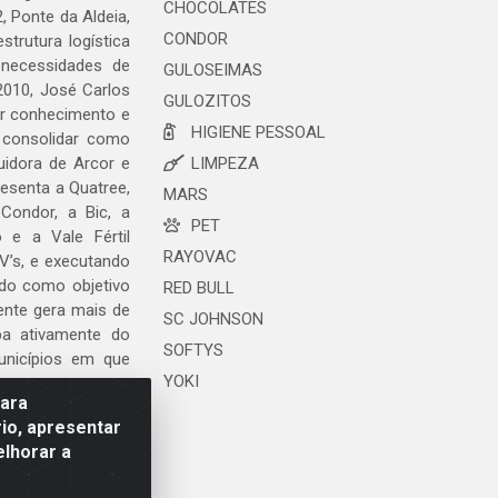
CHOCOLATES
, Ponte da Aldeia,
CONDOR
trutura logística
 necessidades de
GULOSEIMAS
2010, José Carlos
GULOZITOS
ar conhecimento e
HIGIENE PESSOAL
 consolidar como
uidora de Arcor e
LIMPEZA
esenta a Quatree,
MARS
ondor, a Bic, a
PET
o e a Vale Fértil
RAYOVAC
V’s, e executando
ndo como objetivo
RED BULL
ente gera mais de
SC JOHNSON
ipa ativamente do
SOFTYS
unicípios em que
YOKI
para
io, apresentar
elhorar a