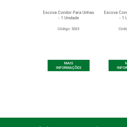
ondor Para Unhas
Escova Condor Para Unhas
Escova Con
 1 Unidade
- 1 Unidade
- 1 
ódigo: 5023
Código: 5023
Códi
MAIS
MAIS
FORMAÇÕES
INFORMAÇÕES
INFO