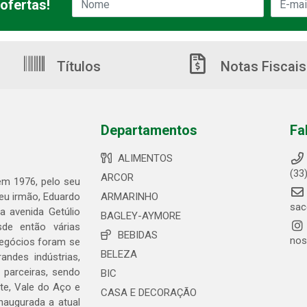
ofertas!
Títulos
Notas Fiscais
Departamentos
Fa
ALIMENTOS
(33
ARCOR
 em 1976, pelo seu
seu irmão, Eduardo
ARMARINHO
sac
 avenida Getúlio
BAGLEY-AYMORE
de então várias
BEBIDAS
nos
negócios foram se
BELEZA
ndes indústrias,
 parceiras, sendo
BIC
te, Vale do Aço e
CASA E DECORAÇÃO
naugurada a atual