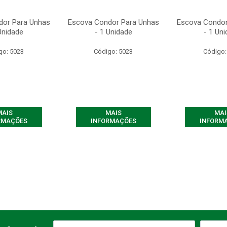
dor Para Unhas
Escova Condor Para Unhas
Escova Condor
Unidade
- 1 Unidade
- 1 Un
go: 5023
Código: 5023
Código:
MAIS
MAIS
MAI
RMAÇÕES
INFORMAÇÕES
INFORM