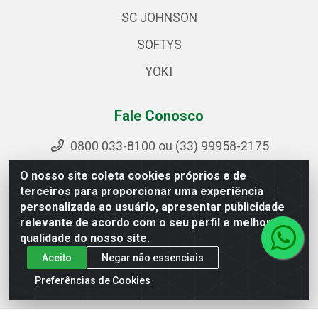
SC JOHNSON
SOFTYS
YOKI
Fale Conosco
0800 033-8100 ou (33) 99958-2175
sac@ipirangamg.com.br
O nosso site coleta cookies próprios e de
Acompanhe nossas publicações
terceiros para proporcionar uma experiência
personalizada ao usuário, apresentar publicidade
relevante de acordo com o seu perfil e melhorar a
qualidade do nosso site.
Ipiranga Distribuição LTDA - Avenida Doutor Jorge
Aceito
Negar não essenciais
Hannas, 101 - Ponte da Aldeia - Manhuaçu / MG - CEP
36906-440 - CNPJ 25.310.749/0001-66
Preferências de Cookies