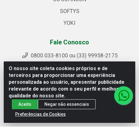
SOFTYS
YOKI
Fale Conosco
0800 033-8100 ou (33) 99958-2175
sac@ipirangamg.com.br
O nosso site coleta cookies próprios e de
Acompanhe nossas publicações
terceiros para proporcionar uma experiência
personalizada ao usuário, apresentar publicidade
relevante de acordo com o seu perfil e melhorar a
qualidade do nosso site.
Ipiranga Distribuição LTDA - Avenida Doutor Jorge
Aceito
Negar não essenciais
Hannas, 101 - Ponte da Aldeia - Manhuaçu / MG - CEP
36906-440 - CNPJ 25.310.749/0001-66
Preferências de Cookies