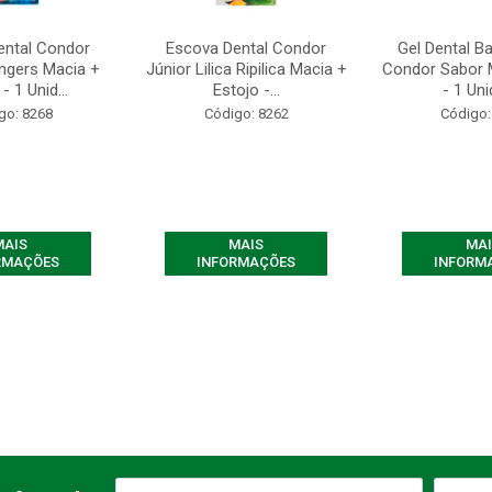
ental Condor
Escova Dental Condor
Gel Dental B
ngers Macia +
Júnior Lilica Ripilica Macia +
Condor Sabor 
- 1 Unid...
Estojo -...
- 1 Un
go: 8268
Código: 8262
Código:
MAIS
MAIS
MAI
RMAÇÕES
INFORMAÇÕES
INFORM