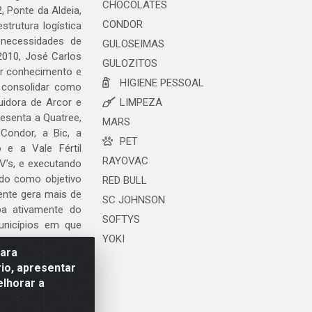
CHOCOLATES
, Ponte da Aldeia,
CONDOR
trutura logística
 necessidades de
GULOSEIMAS
2010, José Carlos
GULOZITOS
ar conhecimento e
HIGIENE PESSOAL
 consolidar como
uidora de Arcor e
LIMPEZA
esenta a Quatree,
MARS
ondor, a Bic, a
PET
o e a Vale Fértil
RAYOVAC
V’s, e executando
ndo como objetivo
RED BULL
ente gera mais de
SC JOHNSON
ipa ativamente do
SOFTYS
unicípios em que
YOKI
para
io, apresentar
elhorar a