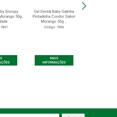
aby Snoopy
Gel Dental Baby Galinha
Gel Dental Kids
Morango 50g
Pintadinha Condor Sabor
Ripilica Condo
idade
Morango 50g ...
Morango +6 a
 7851
Código: 7856
Código: 78
S
MAIS
MAIS
AÇÕES
INFORMAÇÕES
INFORMAÇ