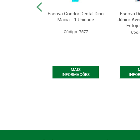
ntal Kids Barbie
Escova Condor Dental Dino
Escova D
Sabor Morango +6
Macia - 1 Unidade
Júnior Ave
 50g - 1 U...
Estojo 
Código: 7877
ódigo: 8994
Códi
MAIS
MAIS
FORMAÇÕES
INFORMAÇÕES
INFO