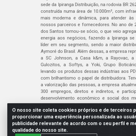
sede da Ipiranga Distribuição, na rodovia BR 262
construída numa área de 10.000m², com infraes
mais moderna e dinâmica, para atender às
nossos parceiros e fornecedores. No ano de 
dos Santos tornou-se sócio, o que veio agreg
energia aos negócios, fazendo a Ipiranga se
líder em seu segmento, sendo a maior distrib
Aymoré do Brasil. Além dessas, a empresa repr
a SC Johnson, a Casa k&m, a Rayovac, a C
Gulozitos, a Softys, a Yoki, Grupo Boticári
levando os produtos dessas indústrias aos PD
com brilhantismo o papel de distribuidora. Te
a valorização das pessoas, a empresa atualm
300 empregos, diretos e indiretos, e partic
desenvolvimento econômico e social dos m
atua.
O nosso site coleta cookies próprios e de terceiros 
proporcionar uma experiência personalizada ao usuár
Venha fazer parte do nosso time!
publicidade relevante de acordo com o seu perfil e m
Clique aqui
qualidade do nosso site.