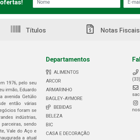
ofertas!
Títulos
Notas Fiscais
Departamentos
Fa
ALIMENTOS
(33
ARCOR
 em 1976, pelo seu
seu irmão, Eduardo
ARMARINHO
sac
 avenida Getúlio
BAGLEY-AYMORE
de então várias
BEBIDAS
nos
negócios foram se
BELEZA
ndes indústrias,
 parceiras, sendo
BIC
te, Vale do Aço e
CASA E DECORAÇÃO
naugurada a atual