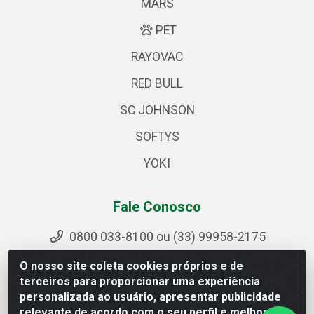
MARS
PET
RAYOVAC
RED BULL
SC JOHNSON
SOFTYS
YOKI
Fale Conosco
0800 033-8100 ou (33) 99958-2175
sac@ipirangamg.com.br
O nosso site coleta cookies próprios e de
Acompanhe nossas publicações
terceiros para proporcionar uma experiência
personalizada ao usuário, apresentar publicidade
relevante de acordo com o seu perfil e melhorar a