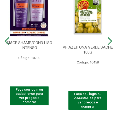
SIAGE SHAMP/COND LISO
VF AZEITONA VERDE SACHE
INTENSO
100G
Código: 10200
Código: 10458
Faça seu login ou
cadastre-se para
Faça seu login ou
ver preços e
cadastre-se para
comprar
ver preços e
comprar