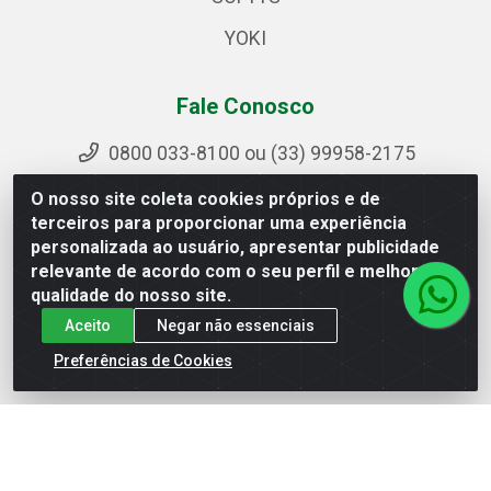
YOKI
Fale Conosco
0800 033-8100 ou (33) 99958-2175
sac@ipirangamg.com.br
O nosso site coleta cookies próprios e de
Acompanhe nossas publicações
terceiros para proporcionar uma experiência
personalizada ao usuário, apresentar publicidade
relevante de acordo com o seu perfil e melhorar a
qualidade do nosso site.
Ipiranga Distribuição LTDA - Avenida Doutor Jorge
Aceito
Negar não essenciais
Hannas, 101 - Ponte da Aldeia - Manhuaçu / MG - CEP
36906-440 - CNPJ 25.310.749/0001-66
Preferências de Cookies