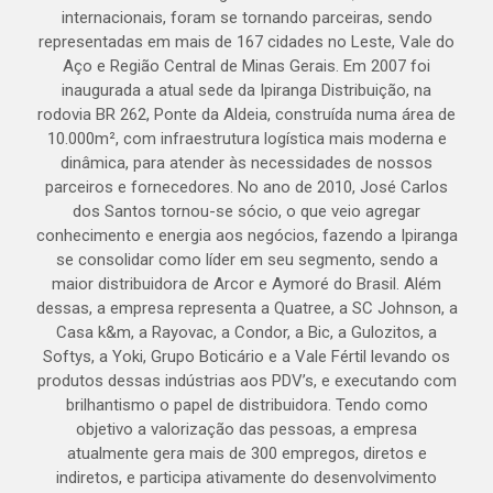
internacionais, foram se tornando parceiras, sendo
representadas em mais de 167 cidades no Leste, Vale do
Aço e Região Central de Minas Gerais. Em 2007 foi
inaugurada a atual sede da Ipiranga Distribuição, na
rodovia BR 262, Ponte da Aldeia, construída numa área de
10.000m², com infraestrutura logística mais moderna e
dinâmica, para atender às necessidades de nossos
parceiros e fornecedores. No ano de 2010, José Carlos
dos Santos tornou-se sócio, o que veio agregar
conhecimento e energia aos negócios, fazendo a Ipiranga
se consolidar como líder em seu segmento, sendo a
maior distribuidora de Arcor e Aymoré do Brasil. Além
dessas, a empresa representa a Quatree, a SC Johnson, a
Casa k&m, a Rayovac, a Condor, a Bic, a Gulozitos, a
Softys, a Yoki, Grupo Boticário e a Vale Fértil levando os
produtos dessas indústrias aos PDV’s, e executando com
brilhantismo o papel de distribuidora. Tendo como
objetivo a valorização das pessoas, a empresa
atualmente gera mais de 300 empregos, diretos e
indiretos, e participa ativamente do desenvolvimento