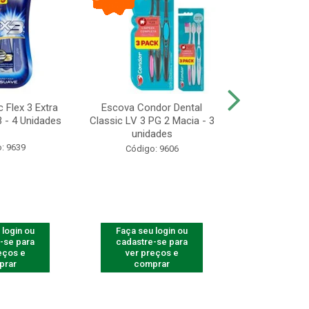
 Flex 3 Extra
Escova Condor Dental
CONDOR ES
 - 4 Unidades
Classic LV 3 PG 2 Macia - 3
LAVAR - 1
unidades
: 9639
Código
Código: 9606
 login ou
Faça seu login ou
Faça seu 
-se para
cadastre-se para
cadastre
eços e
ver preços e
ver pr
prar
comprar
comp