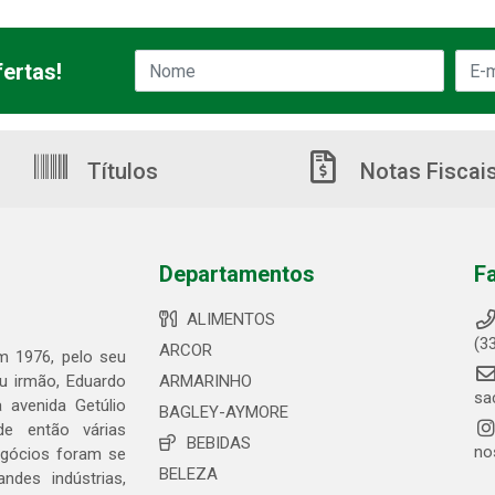
ertas!
Títulos
Notas Fiscai
Departamentos
F
ALIMENTOS
(3
ARCOR
em 1976, pelo seu
eu irmão, Eduardo
ARMARINHO
sa
 avenida Getúlio
BAGLEY-AYMORE
de então várias
BEBIDAS
no
egócios foram se
BELEZA
ndes indústrias,