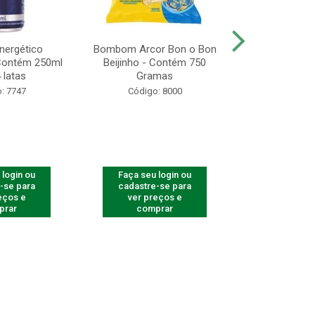
Energético
Bombom Arcor Bon o Bon
Biscoito A
 Contém 250ml
Beijinho - Contém 750
Recheado Ch
 latas
Gramas
13
: 7747
Código: 8000
Código
 login ou
Faça seu login ou
Faça seu 
-se para
cadastre-se para
cadastre
eços e
ver preços e
ver pr
prar
comprar
comp