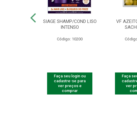
ac Amarelinha
SIAGE SHAMP/COND LISO
VF AZEIT
4 - Contém 4
INTENSO
SACH
dades
Código: 10200
Código
o: 4259
u login ou
Faça seu login ou
Faça seu
e-se para
cadastre-se para
cadastr
reços e
ver preços e
ver p
mprar
comprar
com