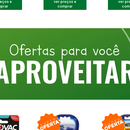
reços e
ver preços e
ver pr
prar
comprar
com