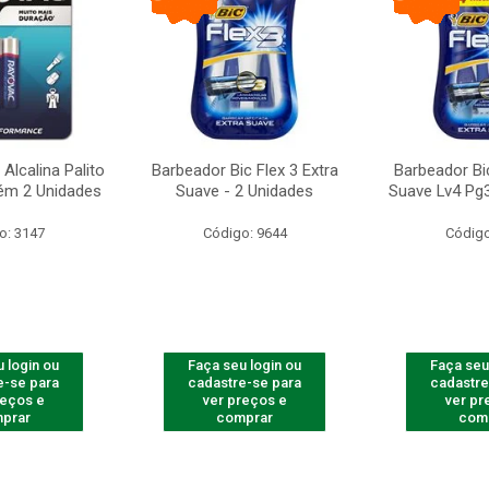
Alcalina Palito
Barbeador Bic Flex 3 Extra
Barbeador Bic
ém 2 Unidades
Suave - 2 Unidades
Suave Lv4 Pg3
o: 3147
Código: 9644
Código
 login ou
Faça seu login ou
Faça seu
e-se para
cadastre-se para
cadastre
reços e
ver preços e
ver pr
prar
comprar
com