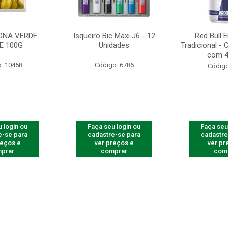
ONA VERDE
Isqueiro Bic Maxi J6 - 12
Red Bull 
E 100G
Unidades
Tradicional -
com 4
: 10458
Código: 6786
Código
 login ou
Faça seu login ou
Faça seu
e-se para
cadastre-se para
cadastre
reços e
ver preços e
ver pr
prar
comprar
com