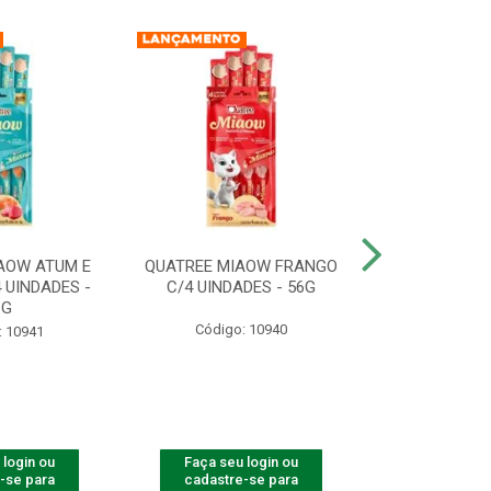
AOW ATUM E
QUATREE MIAOW FRANGO
QUATREE MIA
 UINDADES -
C/4 UINDADES - 56G
UINDADE
6G
Código: 10940
Código:
: 10941
 login ou
Faça seu login ou
Faça seu 
-se para
cadastre-se para
cadastre