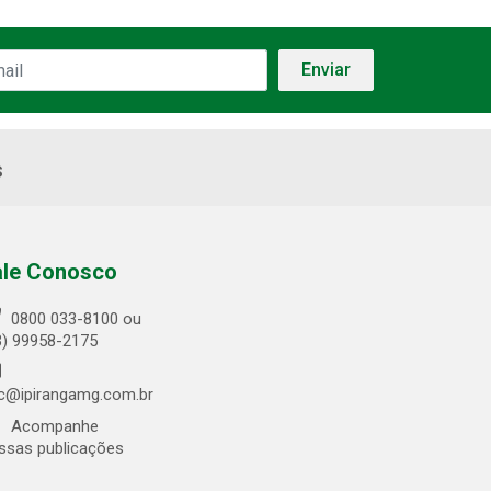
s
ale Conosco
0800 033-8100 ou
3) 99958-2175
c@ipirangamg.com.br
Acompanhe
ssas publicações