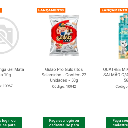
nga Gel Mata
Gulão Pro Gulozitos
QUATREE MI
ta 10g
Salaminho - Contém 22
SALMÃO C/4
Unidades - 50g
5
: 10967
Código: 10942
Código
 login ou
Faça seu login ou
Faça seu
e-se para
cadastre-se para
cadastre