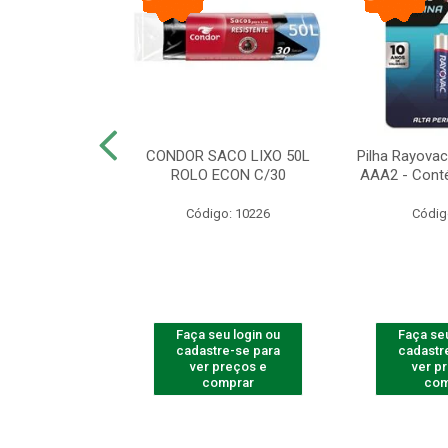
arbear Bic Flex
CONDOR SACO LIXO 50L
Pilha Rayovac 
- 1 Unidade
ROLO ECON C/30
AAA2 - Cont
o: 9237
Código: 10226
Códig
u login ou
Faça seu login ou
Faça seu
e-se para
cadastre-se para
cadastr
reços e
ver preços e
ver p
mprar
comprar
com