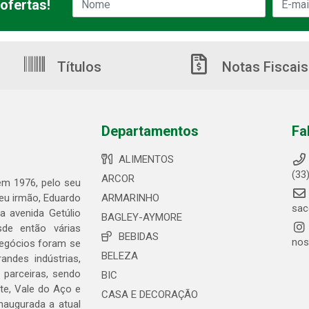
ofertas!
Títulos
Notas Fiscais
Departamentos
Fa
ALIMENTOS
(33
ARCOR
 em 1976, pelo seu
seu irmão, Eduardo
ARMARINHO
sac
 avenida Getúlio
BAGLEY-AYMORE
de então várias
BEBIDAS
nos
negócios foram se
BELEZA
ndes indústrias,
 parceiras, sendo
BIC
te, Vale do Aço e
CASA E DECORAÇÃO
naugurada a atual