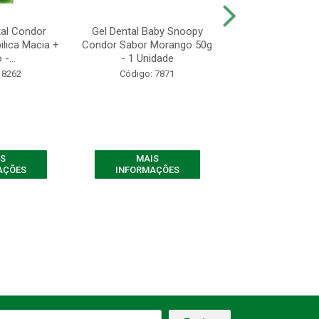
al Condor
Gel Dental Baby Snoopy
Gel Dental Kids
pilica Macia +
Condor Sabor Morango 50g
Ripilica Condo
-...
- 1 Unidade
Morango +6 a
 8262
Código: 7871
Código: 78
S
MAIS
MAIS
AÇÕES
INFORMAÇÕES
INFORMAÇ