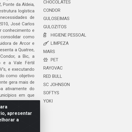
CHOCOLATES
, Ponte da Aldeia,
CONDOR
trutura logística
 necessidades de
GULOSEIMAS
2010, José Carlos
GULOZITOS
ar conhecimento e
HIGIENE PESSOAL
 consolidar como
uidora de Arcor e
LIMPEZA
esenta a Quatree,
MARS
ondor, a Bic, a
PET
o e a Vale Fértil
RAYOVAC
V’s, e executando
ndo como objetivo
RED BULL
ente gera mais de
SC JOHNSON
ipa ativamente do
SOFTYS
unicípios em que
YOKI
para
io, apresentar
elhorar a