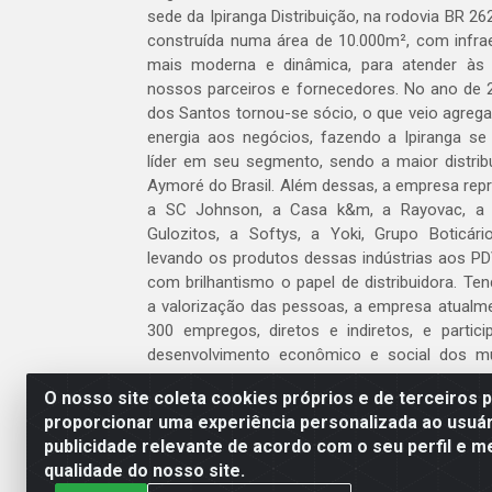
sede da Ipiranga Distribuição, na rodovia BR 262
construída numa área de 10.000m², com infraes
mais moderna e dinâmica, para atender às
nossos parceiros e fornecedores. No ano de 
dos Santos tornou-se sócio, o que veio agreg
energia aos negócios, fazendo a Ipiranga se
líder em seu segmento, sendo a maior distrib
Aymoré do Brasil. Além dessas, a empresa repr
a SC Johnson, a Casa k&m, a Rayovac, a C
Gulozitos, a Softys, a Yoki, Grupo Boticári
levando os produtos dessas indústrias aos PD
com brilhantismo o papel de distribuidora. Te
a valorização das pessoas, a empresa atualm
300 empregos, diretos e indiretos, e partic
desenvolvimento econômico e social dos m
atua.
O nosso site coleta cookies próprios e de terceiros 
proporcionar uma experiência personalizada ao usuár
Venha fazer parte do nosso time!
publicidade relevante de acordo com o seu perfil e m
Clique aqui
qualidade do nosso site.