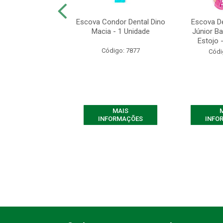
ntal Kids Barbie
Escova Condor Dental Dino
Escova D
Sabor Morango +6
Macia - 1 Unidade
Júnior Ba
 50g - 1 U...
Estojo -
Código: 7877
ódigo: 8994
Códi
MAIS
MAIS
FORMAÇÕES
INFORMAÇÕES
INFO