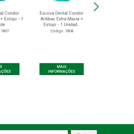
al Condor
Escova Dental Condor
Escova Dental
+ Estojo - 1
Antibac Extra Macia +
Dynamic Macia - 
ade
Estojo - 1 Unidad...
Código: 78
 7807
Código: 7808
S
MAIS
MAIS
AÇÕES
INFORMAÇÕES
INFORMAÇ