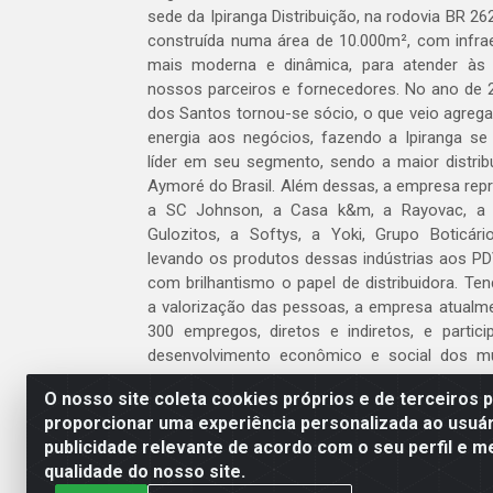
sede da Ipiranga Distribuição, na rodovia BR 262
construída numa área de 10.000m², com infraes
mais moderna e dinâmica, para atender às
nossos parceiros e fornecedores. No ano de 
dos Santos tornou-se sócio, o que veio agreg
energia aos negócios, fazendo a Ipiranga se
líder em seu segmento, sendo a maior distrib
Aymoré do Brasil. Além dessas, a empresa repr
a SC Johnson, a Casa k&m, a Rayovac, a C
Gulozitos, a Softys, a Yoki, Grupo Boticári
levando os produtos dessas indústrias aos PD
com brilhantismo o papel de distribuidora. Te
a valorização das pessoas, a empresa atualm
300 empregos, diretos e indiretos, e partic
desenvolvimento econômico e social dos m
atua.
O nosso site coleta cookies próprios e de terceiros 
proporcionar uma experiência personalizada ao usuár
Venha fazer parte do nosso time!
publicidade relevante de acordo com o seu perfil e m
Clique aqui
qualidade do nosso site.