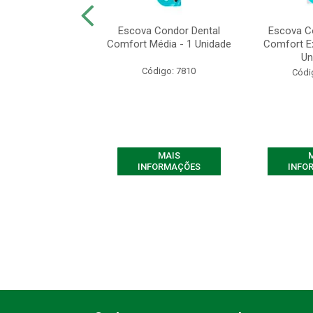
 Dental Condor
Escova Condor Dental
Escova C
ntica Macia - 1
Comfort Média - 1 Unidade
Comfort Ex
Unidade
Un
Código: 7810
ódigo: 7804
Códi
MAIS
MAIS
FORMAÇÕES
INFORMAÇÕES
INFO