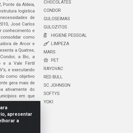
CHOCOLATES
, Ponte da Aldeia,
CONDOR
trutura logística
 necessidades de
GULOSEIMAS
2010, José Carlos
GULOZITOS
ar conhecimento e
HIGIENE PESSOAL
 consolidar como
uidora de Arcor e
LIMPEZA
esenta a Quatree,
MARS
ondor, a Bic, a
PET
o e a Vale Fértil
RAYOVAC
V’s, e executando
ndo como objetivo
RED BULL
ente gera mais de
SC JOHNSON
ipa ativamente do
SOFTYS
unicípios em que
YOKI
para
io, apresentar
elhorar a