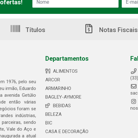
ofertas!
Títulos
Notas Fiscais
Departamentos
Fa
ALIMENTOS
(33
ARCOR
 em 1976, pelo seu
seu irmão, Eduardo
ARMARINHO
sac
 avenida Getúlio
BAGLEY-AYMORE
de então várias
BEBIDAS
nos
negócios foram se
BELEZA
ndes indústrias,
 parceiras, sendo
BIC
te, Vale do Aço e
CASA E DECORAÇÃO
naugurada a atual