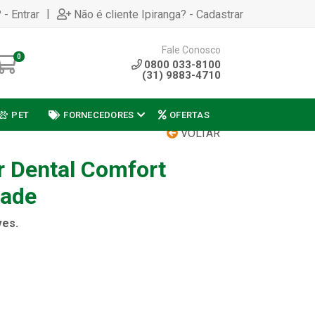
|
 - Entrar
Não é cliente Ipiranga? - Cadastrar
Fale Conosco
0
0800 033-8100
(31) 9883-4710
PET
FORNECEDORES
OFERTAS
VOLTAR
 Dental Comfort
dade
ves.