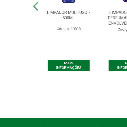
ADOR DE ODORES
LIMPADOR MULTIUSO -
LIMPADO
URO CHARME - 2
500ML
PERFUMA
LITROS
ENVOLVE
Código: 10838
digo: 10858
Códig
MAIS
MAIS
FORMAÇÕES
INFORMAÇÕES
INFO