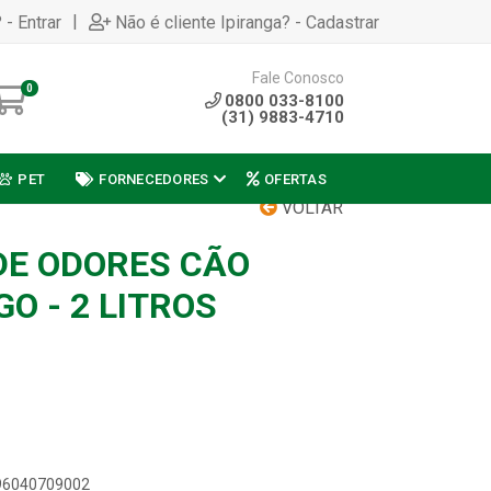
|
 - Entrar
Não é cliente Ipiranga? - Cadastrar
Fale Conosco
0
0800 033-8100
(31) 9883-4710
PET
FORNECEDORES
OFERTAS
VOLTAR
DE ODORES CÃO
O - 2 LITROS
896040709002