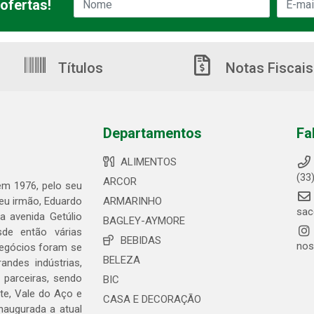
ofertas!
Títulos
Notas Fiscais
Departamentos
Fa
ALIMENTOS
(33
ARCOR
 em 1976, pelo seu
seu irmão, Eduardo
ARMARINHO
sac
 avenida Getúlio
BAGLEY-AYMORE
de então várias
BEBIDAS
nos
negócios foram se
BELEZA
ndes indústrias,
 parceiras, sendo
BIC
te, Vale do Aço e
CASA E DECORAÇÃO
naugurada a atual