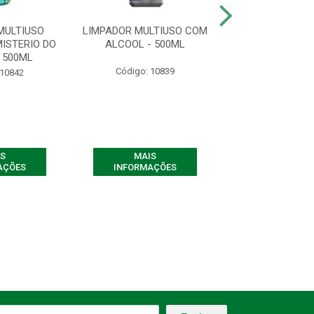
MULTIUSO
LIMPADOR MULTIUSO COM
LIMPADOR MU
ISTERIO DO
ALCOOL - 500ML
PEFUMADO CHÁ 
 500ML
500ML
Código: 10839
 10842
Código: 10
S
MAIS
MAIS
AÇÕES
INFORMAÇÕES
INFORMAÇ