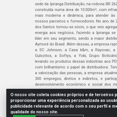
sede da Ipiranga Distribuição, na rodovia BR 262
construída numa área de 10.000m², com infraes
mais moderna e dinâmica, para atender às
nossos parceiros e fornecedores. No ano de 
dos Santos tornou-se sócio, o que veio agreg
energia aos negócios, fazendo a Ipiranga se
líder em seu segmento, sendo a maior distrib
Aymoré do Brasil. Além dessas, a empresa repr
a SC Johnson, a Casa k&m, a Rayovac, a C
Gulozitos, a Softys, a Yoki, Grupo Boticári
levando os produtos dessas indústrias aos PD
com brilhantismo o papel de distribuidora. Te
a valorização das pessoas, a empresa atualm
300 empregos, diretos e indiretos, e partic
desenvolvimento econômico e social dos m
atua.
O nosso site coleta cookies próprios e de terceiros 
proporcionar uma experiência personalizada ao usuár
Venha fazer parte do nosso time!
publicidade relevante de acordo com o seu perfil e m
Clique aqui
qualidade do nosso site.