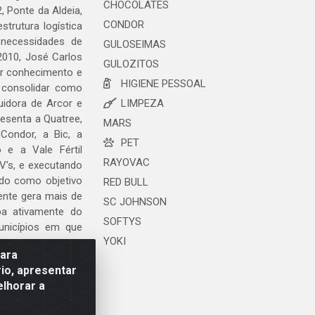
CHOCOLATES
, Ponte da Aldeia,
CONDOR
trutura logística
 necessidades de
GULOSEIMAS
2010, José Carlos
GULOZITOS
ar conhecimento e
HIGIENE PESSOAL
 consolidar como
uidora de Arcor e
LIMPEZA
esenta a Quatree,
MARS
ondor, a Bic, a
PET
o e a Vale Fértil
RAYOVAC
V’s, e executando
ndo como objetivo
RED BULL
ente gera mais de
SC JOHNSON
ipa ativamente do
SOFTYS
unicípios em que
YOKI
para
io, apresentar
elhorar a