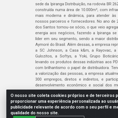
sede da Ipiranga Distribuição, na rodovia BR 262
construída numa área de 10.000m², com infraes
mais moderna e dinâmica, para atender às
nossos parceiros e fornecedores. No ano de 
dos Santos tornou-se sócio, o que veio agreg
energia aos negócios, fazendo a Ipiranga se
líder em seu segmento, sendo a maior distrib
Aymoré do Brasil. Além dessas, a empresa repr
a SC Johnson, a Casa k&m, a Rayovac, a C
Gulozitos, a Softys, a Yoki, Grupo Boticári
levando os produtos dessas indústrias aos PD
com brilhantismo o papel de distribuidora. Te
a valorização das pessoas, a empresa atualm
300 empregos, diretos e indiretos, e partic
desenvolvimento econômico e social dos m
atua.
O nosso site coleta cookies próprios e de terceiros 
proporcionar uma experiência personalizada ao usuár
Venha fazer parte do nosso time!
publicidade relevante de acordo com o seu perfil e m
Clique aqui
qualidade do nosso site.