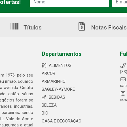
ofertas!
Títulos
Notas Fiscais
Departamentos
Fa
ALIMENTOS
(33
ARCOR
 em 1976, pelo seu
seu irmão, Eduardo
ARMARINHO
sac
 avenida Getúlio
BAGLEY-AYMORE
de então várias
BEBIDAS
nos
negócios foram se
BELEZA
ndes indústrias,
 parceiras, sendo
BIC
te, Vale do Aço e
CASA E DECORAÇÃO
naugurada a atual