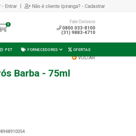
|
 - Entrar
Não é cliente Ipiranga? - Cadastrar
Fale Conosco
0
0800 033-8100
(31) 9883-4710
PET
FORNECEDORES
OFERTAS
VOLTAR
Pós Barba - 75ml
898948910054