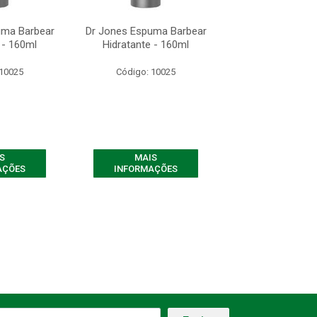
uma Barbear
Dr Jones Espuma Barbear
Dr Jones Espuma
 - 160ml
Hidratante - 160ml
Hidratante -
 10025
Código: 10025
Código: 10
S
MAIS
MAIS
AÇÕES
INFORMAÇÕES
INFORMAÇ