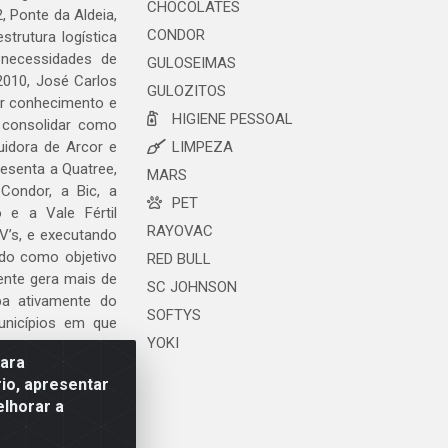
CHOCOLATES
, Ponte da Aldeia,
CONDOR
trutura logística
 necessidades de
GULOSEIMAS
2010, José Carlos
GULOZITOS
ar conhecimento e
HIGIENE PESSOAL
 consolidar como
uidora de Arcor e
LIMPEZA
esenta a Quatree,
MARS
ondor, a Bic, a
PET
o e a Vale Fértil
RAYOVAC
V’s, e executando
ndo como objetivo
RED BULL
ente gera mais de
SC JOHNSON
ipa ativamente do
SOFTYS
unicípios em que
YOKI
para
io, apresentar
elhorar a