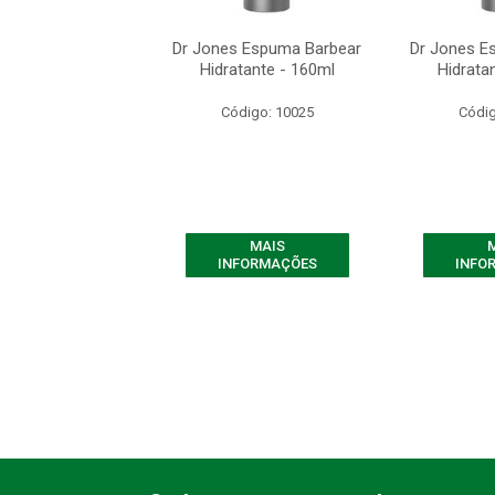
s Espuma Barbear
Dr Jones Espuma Barbear
Dr Jones E
tante - 160ml
Hidratante - 160ml
Hidrata
digo: 10025
Código: 10025
Códig
MAIS
MAIS
FORMAÇÕES
INFORMAÇÕES
INFO