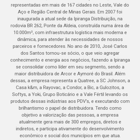
representadas em mais de 167 cidades no Leste, Vale do
Aço e Região Central de Minas Gerais. Em 2007 foi
inaugurada a atual sede da Ipiranga Distribuição, na
rodovia BR 262, Ponte da Aldeia, construída numa área de
10.000m², com infraestrutura logística mais moderna e
dinâmica, para atender às necessidades de nossos
parceiros e fornecedores. No ano de 2010, José Carlos
dos Santos tornou-se sócio, o que veio agregar
conhecimento e energia aos negócios, fazendo a Ipiranga
se consolidar como líder em seu segmento, sendo a
maior distribuidora de Arcor e Aymoré do Brasil. Além
dessas, a empresa representa a Quatree, a SC Johnson, a
Casa k&m, a Rayovac, a Condor, a Bic, a Gulozitos, a
Softys, a Yoki, Grupo Boticário e a Vale Fértil levando os
produtos dessas indústrias aos PDV’s, e executando com
brilhantismo o papel de distribuidora. Tendo como
objetivo a valorização das pessoas, a empresa
atualmente gera mais de 300 empregos, diretos e
indiretos, e participa ativamente do desenvolvimento
econômico e social dos municípios em que atua.