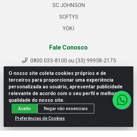
SC JOHNSON
SOFTYS
YOKI
Fale Conosco
0800 033-8100 ou (33) 99958-2175
sac@ipirangamg.com.br
O nosso site coleta cookies próprios e de
Acompanhe nossas publicações
terceiros para proporcionar uma experiência
personalizada ao usuário, apresentar publicidade
relevante de acordo com o seu perfil e melhorar a
qualidade do nosso site.
Ipiranga Distribuição LTDA - Avenida Doutor Jorge
Aceito
Negar não essenciais
Hannas, 101 - Ponte da Aldeia - Manhuaçu / MG - CEP
36906-440 - CNPJ 25.310.749/0001-66
Preferências de Cookies