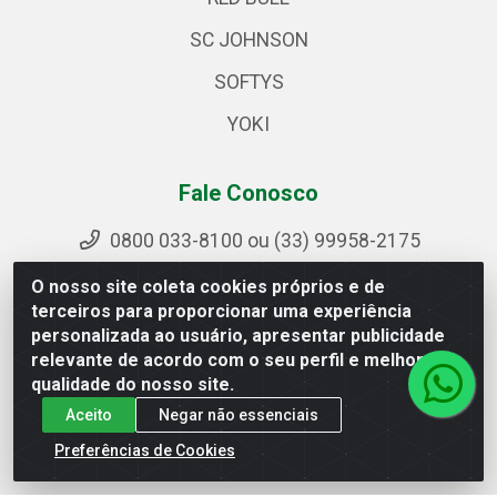
SC JOHNSON
SOFTYS
YOKI
Fale Conosco
0800 033-8100 ou (33) 99958-2175
sac@ipirangamg.com.br
O nosso site coleta cookies próprios e de
Acompanhe nossas publicações
terceiros para proporcionar uma experiência
personalizada ao usuário, apresentar publicidade
relevante de acordo com o seu perfil e melhorar a
qualidade do nosso site.
Ipiranga Distribuição LTDA - Avenida Doutor Jorge
Aceito
Negar não essenciais
Hannas, 101 - Ponte da Aldeia - Manhuaçu / MG - CEP
36906-440 - CNPJ 25.310.749/0001-66
Preferências de Cookies