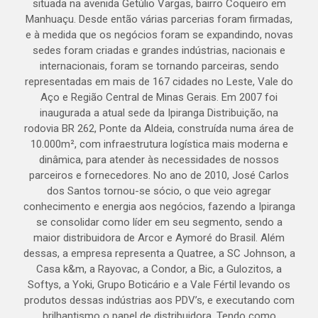
situada na avenida Getúlio Vargas, bairro Coqueiro em
Manhuaçu. Desde então várias parcerias foram firmadas,
e à medida que os negócios foram se expandindo, novas
sedes foram criadas e grandes indústrias, nacionais e
internacionais, foram se tornando parceiras, sendo
representadas em mais de 167 cidades no Leste, Vale do
Aço e Região Central de Minas Gerais. Em 2007 foi
inaugurada a atual sede da Ipiranga Distribuição, na
rodovia BR 262, Ponte da Aldeia, construída numa área de
10.000m², com infraestrutura logística mais moderna e
dinâmica, para atender às necessidades de nossos
parceiros e fornecedores. No ano de 2010, José Carlos
dos Santos tornou-se sócio, o que veio agregar
conhecimento e energia aos negócios, fazendo a Ipiranga
se consolidar como líder em seu segmento, sendo a
maior distribuidora de Arcor e Aymoré do Brasil. Além
dessas, a empresa representa a Quatree, a SC Johnson, a
Casa k&m, a Rayovac, a Condor, a Bic, a Gulozitos, a
Softys, a Yoki, Grupo Boticário e a Vale Fértil levando os
produtos dessas indústrias aos PDV’s, e executando com
brilhantismo o papel de distribuidora. Tendo como