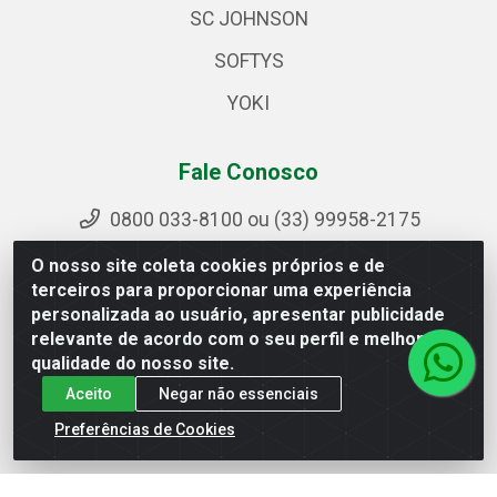
SC JOHNSON
SOFTYS
YOKI
Fale Conosco
0800 033-8100 ou (33) 99958-2175
sac@ipirangamg.com.br
O nosso site coleta cookies próprios e de
Acompanhe nossas publicações
terceiros para proporcionar uma experiência
personalizada ao usuário, apresentar publicidade
relevante de acordo com o seu perfil e melhorar a
qualidade do nosso site.
Ipiranga Distribuição LTDA - Avenida Doutor Jorge
Aceito
Negar não essenciais
Hannas, 101 - Ponte da Aldeia - Manhuaçu / MG - CEP
36906-440 - CNPJ 25.310.749/0001-66
Preferências de Cookies