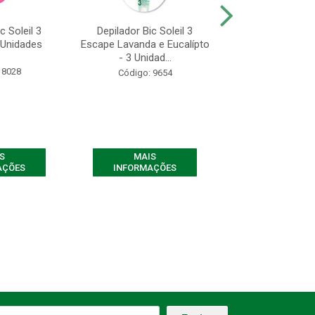
c Soleil 3
Depilador Bic Soleil 3
Depilador Bic S
 Unidades
Escape Lavanda e Eucalípto
Escape Leite de
- 3 Unidad...
Unidade
 8028
Código: 9654
Código: 10
S
MAIS
MAIS
AÇÕES
INFORMAÇÕES
INFORMAÇ