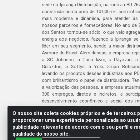
sede da Ipiranga Distribuição, na rodovia BR 262
construída numa área de 10.000m², com infraes
mais moderna e dinâmica, para atender às
nossos parceiros e fornecedores. No ano de 
dos Santos tornou-se sócio, o que veio agreg
energia aos negócios, fazendo a Ipiranga se
líder em seu segmento, sendo a maior distrib
Aymoré do Brasil. Além dessas, a empresa repr
a SC Johnson, a Casa k&m, a Rayovac, a C
Gulozitos, a Softys, a Yoki, Grupo Boticári
levando os produtos dessas indústrias aos PD
com brilhantismo o papel de distribuidora. Te
a valorização das pessoas, a empresa atualm
300 empregos, diretos e indiretos, e partic
desenvolvimento econômico e social dos m
atua.
O nosso site coleta cookies próprios e de terceiros 
proporcionar uma experiência personalizada ao usuár
Venha fazer parte do nosso time!
publicidade relevante de acordo com o seu perfil e m
Clique aqui
qualidade do nosso site.