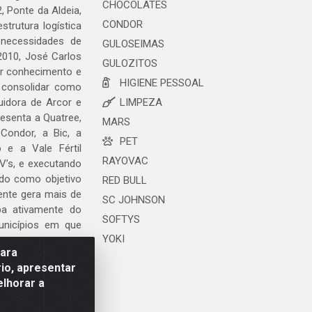
CHOCOLATES
, Ponte da Aldeia,
CONDOR
trutura logística
 necessidades de
GULOSEIMAS
2010, José Carlos
GULOZITOS
ar conhecimento e
HIGIENE PESSOAL
 consolidar como
uidora de Arcor e
LIMPEZA
esenta a Quatree,
MARS
ondor, a Bic, a
PET
o e a Vale Fértil
RAYOVAC
V’s, e executando
ndo como objetivo
RED BULL
ente gera mais de
SC JOHNSON
ipa ativamente do
SOFTYS
unicípios em que
YOKI
para
io, apresentar
elhorar a