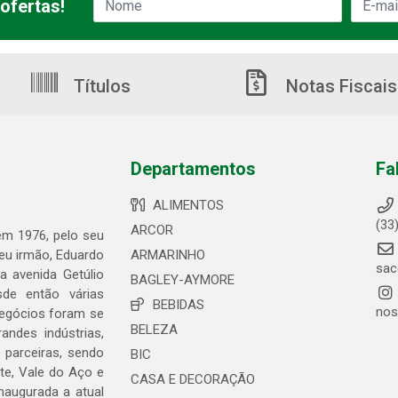
ofertas!
Títulos
Notas Fiscais
Departamentos
Fa
ALIMENTOS
(33
ARCOR
 em 1976, pelo seu
seu irmão, Eduardo
ARMARINHO
sac
 avenida Getúlio
BAGLEY-AYMORE
de então várias
BEBIDAS
nos
negócios foram se
BELEZA
ndes indústrias,
 parceiras, sendo
BIC
te, Vale do Aço e
CASA E DECORAÇÃO
naugurada a atual