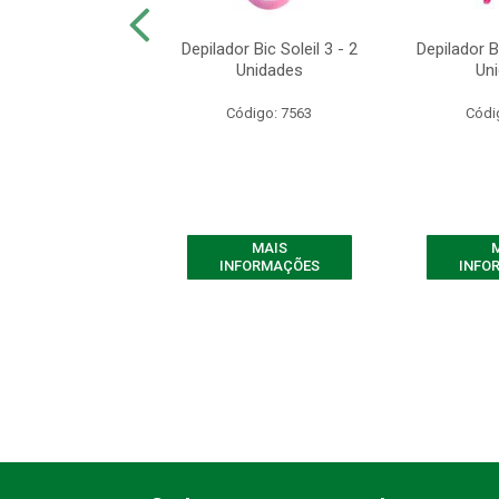
il Click Sensitive
Depilador Bic Soleil 3 - 2
Depilador Bi
c/1und
Unidades
Un
ódigo: 9556
Código: 7563
Códi
MAIS
MAIS
FORMAÇÕES
INFORMAÇÕES
INFO