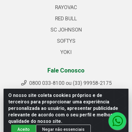
RAYOVAC
RED BULL
SC JOHNSON
SOFTYS
YOKI
Fale Conosco
0800 033-8100 ou (33) 99958-2175
sac@ipirangamg.com.br
O nosso site coleta cookies próprios e de
Acompanhe nossas publicações
terceiros para proporcionar uma experiência
personalizada ao usuário, apresentar publicidade
relevante de acordo com o seu perfil e melhorar a
qualidade do nosso site.
Ipiranga Distribuição LTDA - Avenida Doutor Jorge Hannas,
Aceito
Negar não essenciais
101 - Ponte da Aldeia - Manhuaçu / MG - CEP 36906-440 -