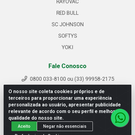
RAYOVAC
RED BULL
SC JOHNSON
SOFTYS
YOKI
Fale Conosco
0800 033-8100 ou (33) 99958-2175
sac@ipirangamg.com.br
O nosso site coleta cookies próprios e de
Acompanhe nossas publicações
terceiros para proporcionar uma experiência
personalizada ao usuário, apresentar publicidade
relevante de acordo com o seu perfil e melhorar a
qualidade do nosso site.
Ipiranga Distribuição LTDA - Avenida Doutor Jorge Hannas,
Aceito
Negar não essenciais
101 - Ponte da Aldeia - Manhuaçu / MG - CEP 36906-440 -
CNPJ 25.310.749/0001-66