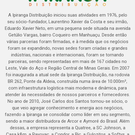
A Ipiranga Distribuição iniciou suas atividades em 1976, pelo
seu sócio-fundador, Laurentino Xavier da Costa e seu irmão,
Eduardo Xavier Neto, em uma pequena sede situada na avenida
Getúlio Vargas, bairro Coqueiro em Manhuaçu. Desde então
várias parcerias foram firmadas, e à medida que os negócios
foram se expandindo, novas sedes foram criadas e grandes
indústrias, nacionais e internacionais, foram se tornando
parceiras, sendo representadas em mais de 167 cidades no
Leste, Vale do Aço e Região Central de Minas Gerais. Em 2007
foi inaugurada a atual sede da Ipiranga Distribuição, na rodovia
BR 262, Ponte da Aldeia, construída numa área de 10.000m²,
com infraestrutura logística mais moderna e dinâmica, para
atender às necessidades de nossos parceiros e fornecedores.
No ano de 2010, José Carlos dos Santos tornou-se sócio, o
que veio agregar conhecimento e energia aos negócios,
fazendo a Ipiranga se consolidar como líder em seu segmento,
sendo a maior distribuidora de Arcor e Aymoré do Brasil. Além
dessas, a empresa representa a Quatree, a SC Johnson, a
Casa k&m, a Rayovac, a Condor, a Bic, a Gulozitos, a Softys, a