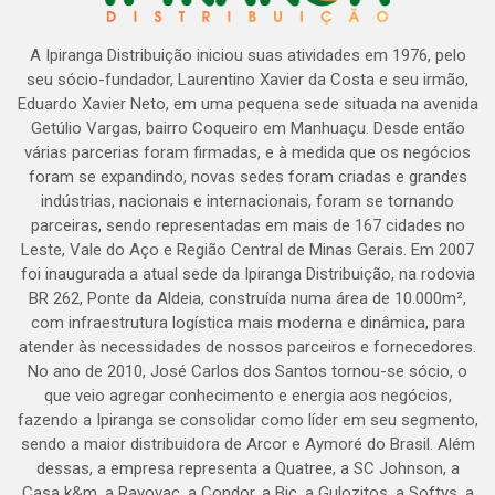
A Ipiranga Distribuição iniciou suas atividades em 1976, pelo
seu sócio-fundador, Laurentino Xavier da Costa e seu irmão,
Eduardo Xavier Neto, em uma pequena sede situada na avenida
Getúlio Vargas, bairro Coqueiro em Manhuaçu. Desde então
várias parcerias foram firmadas, e à medida que os negócios
foram se expandindo, novas sedes foram criadas e grandes
indústrias, nacionais e internacionais, foram se tornando
parceiras, sendo representadas em mais de 167 cidades no
Leste, Vale do Aço e Região Central de Minas Gerais. Em 2007
foi inaugurada a atual sede da Ipiranga Distribuição, na rodovia
BR 262, Ponte da Aldeia, construída numa área de 10.000m²,
com infraestrutura logística mais moderna e dinâmica, para
atender às necessidades de nossos parceiros e fornecedores.
No ano de 2010, José Carlos dos Santos tornou-se sócio, o
que veio agregar conhecimento e energia aos negócios,
fazendo a Ipiranga se consolidar como líder em seu segmento,
sendo a maior distribuidora de Arcor e Aymoré do Brasil. Além
dessas, a empresa representa a Quatree, a SC Johnson, a
Casa k&m, a Rayovac, a Condor, a Bic, a Gulozitos, a Softys, a