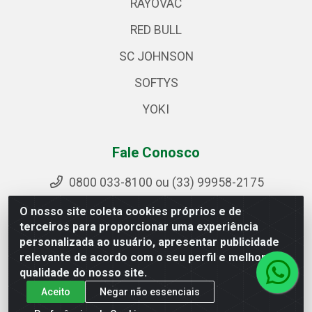
RAYOVAC
RED BULL
SC JOHNSON
SOFTYS
YOKI
Fale Conosco
0800 033-8100 ou (33) 99958-2175
sac@ipirangamg.com.br
O nosso site coleta cookies próprios e de
Acompanhe nossas publicações
terceiros para proporcionar uma experiência
personalizada ao usuário, apresentar publicidade
relevante de acordo com o seu perfil e melhorar a
qualidade do nosso site.
Ipiranga Distribuição LTDA - Avenida Doutor Jorge Hannas,
Aceito
Negar não essenciais
101 - Ponte da Aldeia - Manhuaçu / MG - CEP 36906-440 -
CNPJ 25.310.749/0001-66