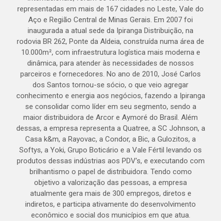
representadas em mais de 167 cidades no Leste, Vale do
Aço e Região Central de Minas Gerais. Em 2007 foi
inaugurada a atual sede da Ipiranga Distribuição, na
rodovia BR 262, Ponte da Aldeia, construída numa área de
10.000m², com infraestrutura logística mais moderna e
dinâmica, para atender às necessidades de nossos
parceiros e fornecedores. No ano de 2010, José Carlos
dos Santos tornou-se sócio, o que veio agregar
conhecimento e energia aos negócios, fazendo a Ipiranga
se consolidar como líder em seu segmento, sendo a
maior distribuidora de Arcor e Aymoré do Brasil. Além
dessas, a empresa representa a Quatree, a SC Johnson, a
Casa k&m, a Rayovac, a Condor, a Bic, a Gulozitos, a
Softys, a Yoki, Grupo Boticário e a Vale Fértil levando os
produtos dessas indústrias aos PDV’s, e executando com
brilhantismo o papel de distribuidora. Tendo como
objetivo a valorização das pessoas, a empresa
atualmente gera mais de 300 empregos, diretos e
indiretos, e participa ativamente do desenvolvimento
econômico e social dos municípios em que atua.