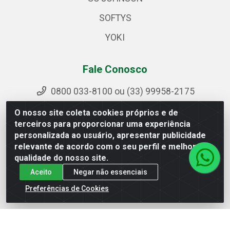
SOFTYS
YOKI
Fale Conosco
0800 033-8100 ou (33) 99958-2175
sac@ipirangamg.com.br
O nosso site coleta cookies próprios e de
Acompanhe nossas publicações
terceiros para proporcionar uma experiência
personalizada ao usuário, apresentar publicidade
relevante de acordo com o seu perfil e melhorar a
qualidade do nosso site.
Ipiranga Distribuição LTDA - Avenida Doutor Jorge
Aceito
Negar não essenciais
Hannas, 101 - Ponte da Aldeia - Manhuaçu / MG - CEP
36906-440 - CNPJ 25.310.749/0001-66
Preferências de Cookies