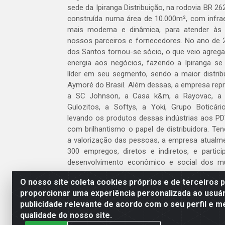
sede da Ipiranga Distribuição, na rodovia BR 262
construída numa área de 10.000m², com infraes
mais moderna e dinâmica, para atender às
nossos parceiros e fornecedores. No ano de 
dos Santos tornou-se sócio, o que veio agreg
energia aos negócios, fazendo a Ipiranga se
líder em seu segmento, sendo a maior distrib
Aymoré do Brasil. Além dessas, a empresa repr
a SC Johnson, a Casa k&m, a Rayovac, a C
Gulozitos, a Softys, a Yoki, Grupo Boticári
levando os produtos dessas indústrias aos PD
com brilhantismo o papel de distribuidora. Te
a valorização das pessoas, a empresa atualm
300 empregos, diretos e indiretos, e partic
desenvolvimento econômico e social dos m
atua.
O nosso site coleta cookies próprios e de terceiros 
proporcionar uma experiência personalizada ao usuár
Venha fazer parte do nosso time!
publicidade relevante de acordo com o seu perfil e m
Clique aqui
qualidade do nosso site.