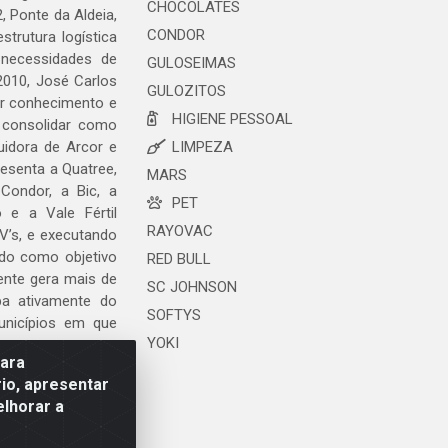
CHOCOLATES
, Ponte da Aldeia,
CONDOR
trutura logística
 necessidades de
GULOSEIMAS
2010, José Carlos
GULOZITOS
ar conhecimento e
HIGIENE PESSOAL
 consolidar como
uidora de Arcor e
LIMPEZA
esenta a Quatree,
MARS
ondor, a Bic, a
PET
o e a Vale Fértil
RAYOVAC
V’s, e executando
ndo como objetivo
RED BULL
ente gera mais de
SC JOHNSON
ipa ativamente do
SOFTYS
unicípios em que
YOKI
para
io, apresentar
elhorar a