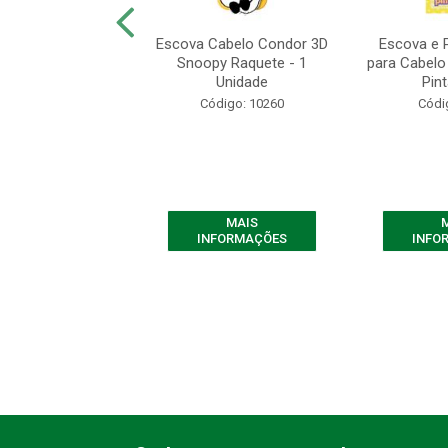
abelo Condor Oval
Escova Cabelo Condor 3D
Escova e 
aft- 1 Unidade
Snoopy Raquete - 1
para Cabelo 
Unidade
Pint
digo: 10924
Código: 10260
Códi
MAIS
MAIS
FORMAÇÕES
INFORMAÇÕES
INFO