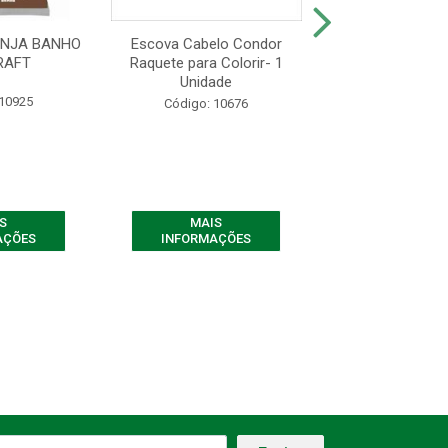
ONJA BANHO
Escova Cabelo Condor
Escova Cabelo Co
RAFT
Raquete para Colorir- 1
para Colorir- 1
Unidade
 10925
Código: 10
Código: 10676
S
MAIS
MAIS
AÇÕES
INFORMAÇÕES
INFORMAÇ