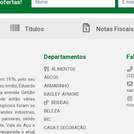
ofertas!
Títulos
Notas Fiscais
Departamentos
Fa
ALIMENTOS
(33
ARCOR
 em 1976, pelo seu
seu irmão, Eduardo
ARMARINHO
sac
 avenida Getúlio
BAGLEY-AYMORE
de então várias
BEBIDAS
nos
negócios foram se
BELEZA
ndes indústrias,
 parceiras, sendo
BIC
te, Vale do Aço e
CASA E DECORAÇÃO
naugurada a atual