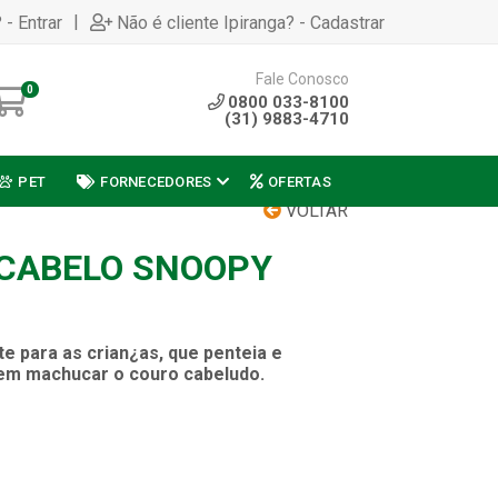
|
 - Entrar
Não é cliente Ipiranga? - Cadastrar
Fale Conosco
0
0800 033-8100
(31) 9883-4710
PET
FORNECEDORES
OFERTAS
VOLTAR
CABELO SNOOPY
e para as crian¿as, que penteia e
em machucar o couro cabeludo.