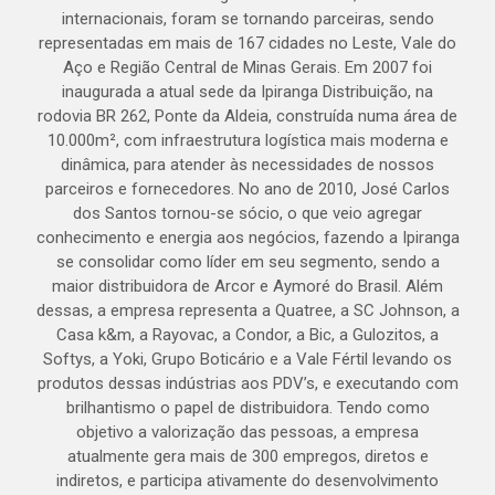
internacionais, foram se tornando parceiras, sendo
representadas em mais de 167 cidades no Leste, Vale do
Aço e Região Central de Minas Gerais. Em 2007 foi
inaugurada a atual sede da Ipiranga Distribuição, na
rodovia BR 262, Ponte da Aldeia, construída numa área de
10.000m², com infraestrutura logística mais moderna e
dinâmica, para atender às necessidades de nossos
parceiros e fornecedores. No ano de 2010, José Carlos
dos Santos tornou-se sócio, o que veio agregar
conhecimento e energia aos negócios, fazendo a Ipiranga
se consolidar como líder em seu segmento, sendo a
maior distribuidora de Arcor e Aymoré do Brasil. Além
dessas, a empresa representa a Quatree, a SC Johnson, a
Casa k&m, a Rayovac, a Condor, a Bic, a Gulozitos, a
Softys, a Yoki, Grupo Boticário e a Vale Fértil levando os
produtos dessas indústrias aos PDV’s, e executando com
brilhantismo o papel de distribuidora. Tendo como
objetivo a valorização das pessoas, a empresa
atualmente gera mais de 300 empregos, diretos e
indiretos, e participa ativamente do desenvolvimento