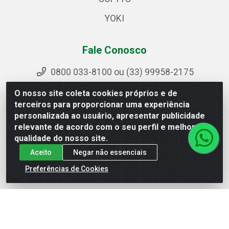
YOKI
Fale Conosco
0800 033-8100 ou (33) 99958-2175
sac@ipirangamg.com.br
O nosso site coleta cookies próprios e de
Acompanhe nossas publicações
terceiros para proporcionar uma experiência
personalizada ao usuário, apresentar publicidade
relevante de acordo com o seu perfil e melhorar a
qualidade do nosso site.
Ipiranga Distribuição LTDA - Avenida Doutor Jorge
Aceito
Negar não essenciais
Hannas, 101 - Ponte da Aldeia - Manhuaçu / MG - CEP
36906-440 - CNPJ 25.310.749/0001-66
Preferências de Cookies