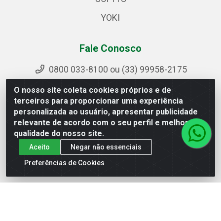
YOKI
Fale Conosco
0800 033-8100 ou (33) 99958-2175
sac@ipirangamg.com.br
O nosso site coleta cookies próprios e de
Acompanhe nossas publicações
terceiros para proporcionar uma experiência
personalizada ao usuário, apresentar publicidade
relevante de acordo com o seu perfil e melhorar a
qualidade do nosso site.
Ipiranga Distribuição LTDA - Avenida Doutor Jorge
Aceito
Negar não essenciais
Hannas, 101 - Ponte da Aldeia - Manhuaçu / MG - CEP
36906-440 - CNPJ 25.310.749/0001-66
Preferências de Cookies