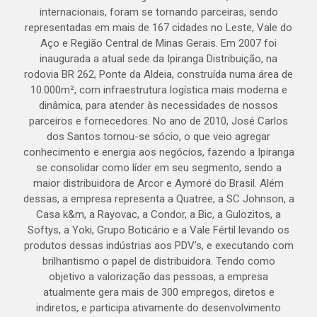
internacionais, foram se tornando parceiras, sendo
representadas em mais de 167 cidades no Leste, Vale do
Aço e Região Central de Minas Gerais. Em 2007 foi
inaugurada a atual sede da Ipiranga Distribuição, na
rodovia BR 262, Ponte da Aldeia, construída numa área de
10.000m², com infraestrutura logística mais moderna e
dinâmica, para atender às necessidades de nossos
parceiros e fornecedores. No ano de 2010, José Carlos
dos Santos tornou-se sócio, o que veio agregar
conhecimento e energia aos negócios, fazendo a Ipiranga
se consolidar como líder em seu segmento, sendo a
maior distribuidora de Arcor e Aymoré do Brasil. Além
dessas, a empresa representa a Quatree, a SC Johnson, a
Casa k&m, a Rayovac, a Condor, a Bic, a Gulozitos, a
Softys, a Yoki, Grupo Boticário e a Vale Fértil levando os
produtos dessas indústrias aos PDV’s, e executando com
brilhantismo o papel de distribuidora. Tendo como
objetivo a valorização das pessoas, a empresa
atualmente gera mais de 300 empregos, diretos e
indiretos, e participa ativamente do desenvolvimento