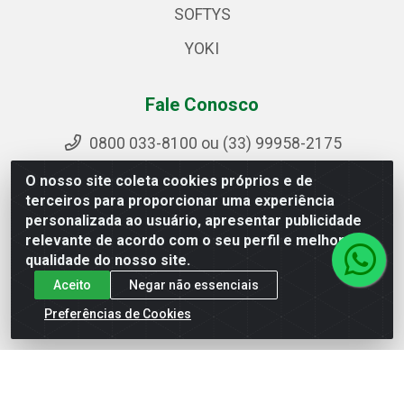
SOFTYS
YOKI
Fale Conosco
0800 033-8100 ou (33) 99958-2175
sac@ipirangamg.com.br
O nosso site coleta cookies próprios e de
Acompanhe nossas publicações
terceiros para proporcionar uma experiência
personalizada ao usuário, apresentar publicidade
relevante de acordo com o seu perfil e melhorar a
qualidade do nosso site.
Ipiranga Distribuição LTDA - Avenida Doutor Jorge
Aceito
Negar não essenciais
Hannas, 101 - Ponte da Aldeia - Manhuaçu / MG - CEP
36906-440 - CNPJ 25.310.749/0001-66
Preferências de Cookies