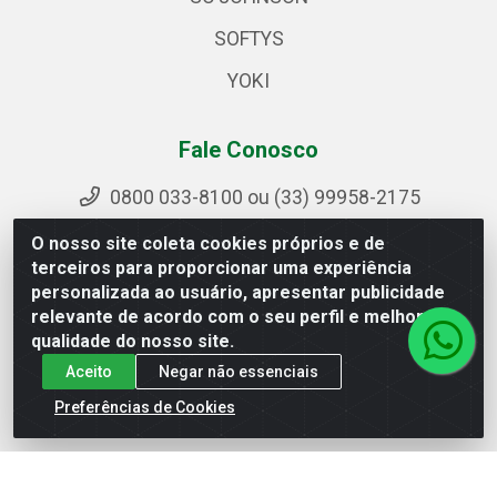
SOFTYS
YOKI
Fale Conosco
0800 033-8100 ou (33) 99958-2175
sac@ipirangamg.com.br
O nosso site coleta cookies próprios e de
Acompanhe nossas publicações
terceiros para proporcionar uma experiência
personalizada ao usuário, apresentar publicidade
relevante de acordo com o seu perfil e melhorar a
qualidade do nosso site.
Ipiranga Distribuição LTDA - Avenida Doutor Jorge
Aceito
Negar não essenciais
Hannas, 101 - Ponte da Aldeia - Manhuaçu / MG - CEP
36906-440 - CNPJ 25.310.749/0001-66
Preferências de Cookies