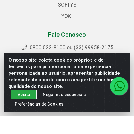
SOFTYS
YOKI
Fale Conosco
0800 033-8100 ou (33) 99958-2175
sac@ipirangamg.com.br
O nosso site coleta cookies próprios e de
Acompanhe nossas publicações
terceiros para proporcionar uma experiência
personalizada ao usuário, apresentar publicidade
relevante de acordo com o seu perfil e melhorar a
qualidade do nosso site.
Ipiranga Distribuição LTDA - Avenida Doutor Jorge
Aceito
Negar não essenciais
Hannas, 101 - Ponte da Aldeia - Manhuaçu / MG - CEP
36906-440 - CNPJ 25.310.749/0001-66
Preferências de Cookies