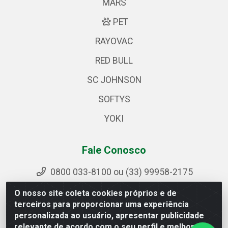
MARS
PET
RAYOVAC
RED BULL
SC JOHNSON
SOFTYS
YOKI
Fale Conosco
0800 033-8100 ou (33) 99958-2175
sac@ipirangamg.com.br
O nosso site coleta cookies próprios e de
Acompanhe nossas publicações
terceiros para proporcionar uma experiência
personalizada ao usuário, apresentar publicidade
relevante de acordo com o seu perfil e melhorar a