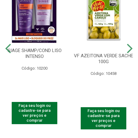
SIAGE SHAMP/COND LISO
VF AZEITONA VERDE SACHE
INTENSO
100G
Código: 10200
Código: 10458
Faça seu login ou
cadastre-se para
Faça seu login ou
ver preços e
cadastre-se para
comprar
ver preços e
comprar