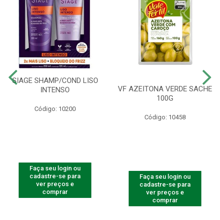
SIAGE SHAMP/COND LISO
VF AZEITONA VERDE SACHE
INTENSO
100G
Código: 10200
Código: 10458
Faça seu login ou
cadastre-se para
Faça seu login ou
ver preços e
cadastre-se para
comprar
ver preços e
comprar