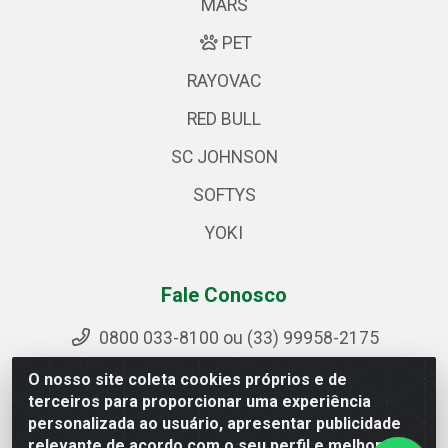
MARS
PET
RAYOVAC
RED BULL
SC JOHNSON
SOFTYS
YOKI
Fale Conosco
0800 033-8100 ou (33) 99958-2175
sac@ipirangamg.com.br
O nosso site coleta cookies próprios e de
Acompanhe nossas publicações
terceiros para proporcionar uma experiência
personalizada ao usuário, apresentar publicidade
relevante de acordo com o seu perfil e melhorar a