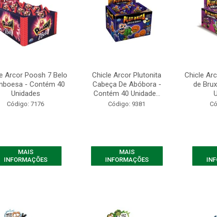
le Arcor Poosh 7 Belo
Chicle Arcor Plutonita
Chicle Arc
mboesa - Contém 40
Cabeça De Abóbora -
de Bru
Unidades
Contém 40 Unidade...
Código: 7176
Código: 9381
Có
MAIS
MAIS
INFORMAÇÕES
INFORMAÇÕES
IN