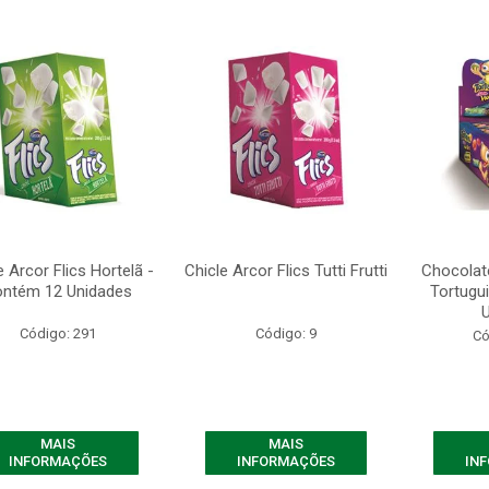
e Arcor Flics Hortelã -
Chicle Arcor Flics Tutti Frutti
Chocolat
ntém 12 Unidades
Tortugu
Código: 291
Código: 9
Có
MAIS
MAIS
INFORMAÇÕES
INFORMAÇÕES
IN