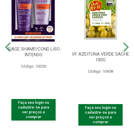
SIAGE SHAMP/COND LISO
VF AZEITONA VERDE SACHE
INTENSO
100G
Código: 10200
Código: 10458
Faça seu login ou
cadastre-se para
Faça seu login ou
ver preços e
cadastre-se para
comprar
ver preços e
comprar