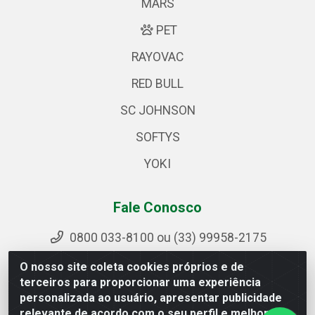
MARS
PET
RAYOVAC
RED BULL
SC JOHNSON
SOFTYS
YOKI
Fale Conosco
0800 033-8100 ou (33) 99958-2175
sac@ipirangamg.com.br
O nosso site coleta cookies próprios e de
Acompanhe nossas publicações
terceiros para proporcionar uma experiência
personalizada ao usuário, apresentar publicidade
relevante de acordo com o seu perfil e melhorar a