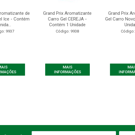
Aromatizante de
Grand Prix Aromatizante
Grand Prix A
l Ice - Contém
Carro Gel CEREJA -
Gel Carro Nov
nida...
Contém 1 Unidade
Unid
go: 9937
Código: 9938
Código:
MAIS
MAIS
MAI
RMAÇÕES
INFORMAÇÕES
INFORM