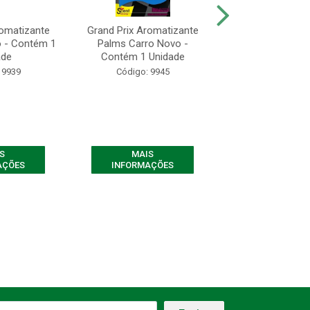
romatizante
Grand Prix Aromatizante
Cera Automotiva 
o - Contém 1
Palms Carro Novo -
Tradicional - Co
ade
Contém 1 Unidade
Código: 10
 9939
Código: 9945
S
MAIS
MAIS
AÇÕES
INFORMAÇÕES
INFORMAÇ