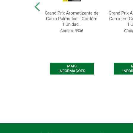
Prix 2 em 1 -
Grand Prix Aromatizante de
Grand Prix 
oo com cera -
Carro Palms Ice - Contém
Carro em Ge
500ml
1 Unidad...
1 U
digo: 10658
Código: 9936
Códi
MAIS
MAIS
FORMAÇÕES
INFORMAÇÕES
INFO