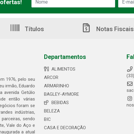
ofertas!
Títulos
Notas Fiscais
Departamentos
Fa
ALIMENTOS
(33
ARCOR
 em 1976, pelo seu
seu irmão, Eduardo
ARMARINHO
sac
 avenida Getúlio
BAGLEY-AYMORE
de então várias
BEBIDAS
nos
negócios foram se
BELEZA
ndes indústrias,
 parceiras, sendo
BIC
te, Vale do Aço e
CASA E DECORAÇÃO
naugurada a atual