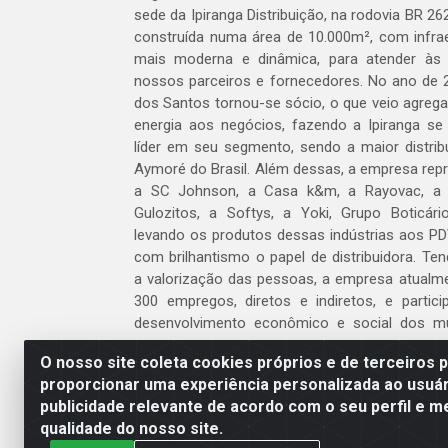
sede da Ipiranga Distribuição, na rodovia BR 262
construída numa área de 10.000m², com infraes
mais moderna e dinâmica, para atender às
nossos parceiros e fornecedores. No ano de 
dos Santos tornou-se sócio, o que veio agreg
energia aos negócios, fazendo a Ipiranga se
líder em seu segmento, sendo a maior distrib
Aymoré do Brasil. Além dessas, a empresa repr
a SC Johnson, a Casa k&m, a Rayovac, a C
Gulozitos, a Softys, a Yoki, Grupo Boticári
levando os produtos dessas indústrias aos PD
com brilhantismo o papel de distribuidora. Te
a valorização das pessoas, a empresa atualm
300 empregos, diretos e indiretos, e partic
desenvolvimento econômico e social dos m
atua.
O nosso site coleta cookies próprios e de terceiros 
proporcionar uma experiência personalizada ao usuár
Venha fazer parte do nosso time!
publicidade relevante de acordo com o seu perfil e m
Clique aqui
qualidade do nosso site.