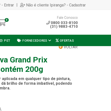
|
 - Entrar
Não é cliente Ipiranga? - Cadastrar
Fale Conosco
0
0800 033-8100
(31) 9883-4710
PET
FORNECEDORES
OFERTAS
VOLTAR
va Grand Prix
 Contém 200g
 aplicada em qualquer tipo de pintura,
 dá brilho de forma imbatível, podendo
ombra.
FL