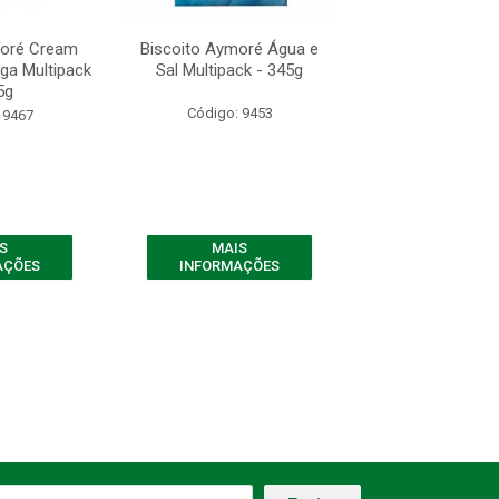
moré Cream
Biscoito Aymoré Água e
Biscoito Aymor
ga Multipack
Sal Multipack - 345g
Cracker Manteiga
5g
- 345g
Código: 9453
 9467
Código: 94
S
MAIS
MAIS
AÇÕES
INFORMAÇÕES
INFORMAÇ