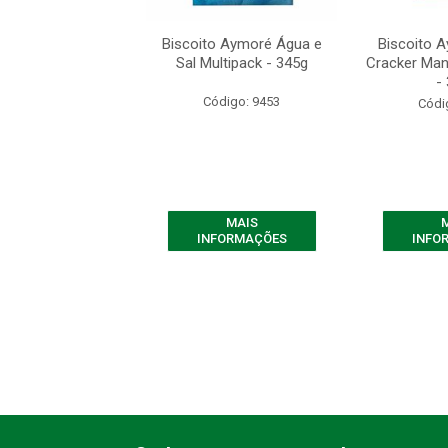
to Aymoré Cream
Biscoito Aymoré Água e
Biscoito 
anteiga Multipack
Sal Multipack - 345g
Cracker Man
- 345g
-
Código: 9453
ódigo: 9467
Códi
MAIS
MAIS
FORMAÇÕES
INFORMAÇÕES
INFO