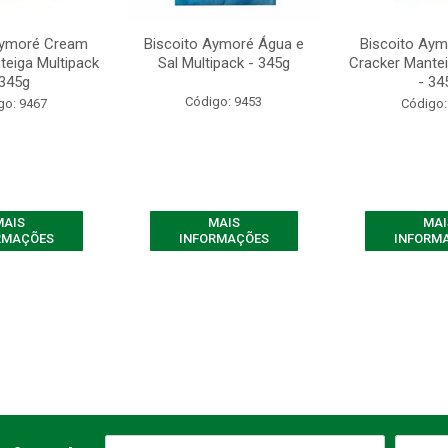
Aymoré Cream
Biscoito Aymoré Água e
Biscoito Ay
teiga Multipack
Sal Multipack - 345g
Cracker Mantei
 345g
- 34
Código: 9453
go: 9467
Código:
MAIS
MAIS
MAI
RMAÇÕES
INFORMAÇÕES
INFORM