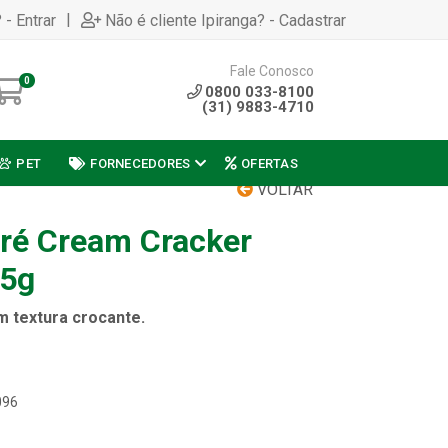
|
 - Entrar
Não é cliente Ipiranga? - Cadastrar
Fale Conosco
0
0800 033-8100
(31) 9883-4710
PET
FORNECEDORES
OFERTAS
VOLTAR
ré Cream Cracker
45g
 textura crocante.
096