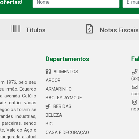
ofertas!
Títulos
Notas Fiscais
Departamentos
Fa
ALIMENTOS
(33
ARCOR
 em 1976, pelo seu
seu irmão, Eduardo
ARMARINHO
sac
 avenida Getúlio
BAGLEY-AYMORE
de então várias
BEBIDAS
nos
negócios foram se
BELEZA
ndes indústrias,
 parceiras, sendo
BIC
te, Vale do Aço e
CASA E DECORAÇÃO
naugurada a atual