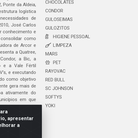
CHOCOLATES
, Ponte da Aldeia,
CONDOR
trutura logística
 necessidades de
GULOSEIMAS
2010, José Carlos
GULOZITOS
ar conhecimento e
HIGIENE PESSOAL
 consolidar como
uidora de Arcor e
LIMPEZA
esenta a Quatree,
MARS
ondor, a Bic, a
PET
o e a Vale Fértil
RAYOVAC
V’s, e executando
ndo como objetivo
RED BULL
ente gera mais de
SC JOHNSON
ipa ativamente do
SOFTYS
unicípios em que
YOKI
para
io, apresentar
elhorar a