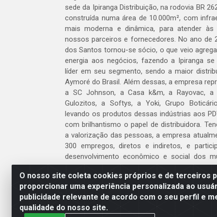
sede da Ipiranga Distribuição, na rodovia BR 262
construída numa área de 10.000m², com infraes
mais moderna e dinâmica, para atender às
nossos parceiros e fornecedores. No ano de 
dos Santos tornou-se sócio, o que veio agreg
energia aos negócios, fazendo a Ipiranga se
líder em seu segmento, sendo a maior distrib
Aymoré do Brasil. Além dessas, a empresa repr
a SC Johnson, a Casa k&m, a Rayovac, a C
Gulozitos, a Softys, a Yoki, Grupo Boticári
levando os produtos dessas indústrias aos PD
com brilhantismo o papel de distribuidora. Te
a valorização das pessoas, a empresa atualm
300 empregos, diretos e indiretos, e partic
desenvolvimento econômico e social dos m
atua.
O nosso site coleta cookies próprios e de terceiros 
proporcionar uma experiência personalizada ao usuár
Venha fazer parte do nosso time!
publicidade relevante de acordo com o seu perfil e m
Clique aqui
qualidade do nosso site.