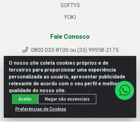
SOFTYS
YOKI
Fale Conosco
0800 033-8100 ou (33) 99958-2175
sac@ipirangamg.com.br
O nosso site coleta cookies próprios e de
Acompanhe nossas publicações
terceiros para proporcionar uma experiência
personalizada ao usuário, apresentar publicidade
relevante de acordo com o seu perfil e melhorar a
qualidade do nosso site.
Ipiranga Distribuição LTDA - Avenida Doutor Jorge
Aceito
Negar não essenciais
Hannas, 101 - Ponte da Aldeia - Manhuaçu / MG - CEP
36906-440 - CNPJ 25.310.749/0001-66
Preferências de Cookies