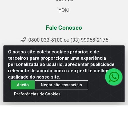
YOKI
Fale Conosco
0800 033-8100 ou (33) 99958-2175
sac@ipirangamg.com.br
O nosso site coleta cookies próprios e de
Acompanhe nossas publicações
terceiros para proporcionar uma experiência
personalizada ao usuário, apresentar publicidade
relevante de acordo com o seu perfil e melhorar a
qualidade do nosso site.
Ipiranga Distribuição LTDA - Avenida Doutor Jorge
Aceito
Negar não essenciais
Hannas, 101 - Ponte da Aldeia - Manhuaçu / MG - CEP
36906-440 - CNPJ 25.310.749/0001-66
Preferências de Cookies