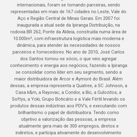
internacionais, foram se tornando parceiras, sendo
representadas em mais de 167 cidades no Leste, Vale do
Aço e Região Central de Minas Gerais. Em 2007 foi
inaugurada a atual sede da Ipiranga Distribuição, na
rodovia BR 262, Ponte da Aldeia, construída numa área de
10.000m², com infraestrutura logística mais moderna e
dinâmica, para atender às necessidades de nossos
parceiros e fornecedores. No ano de 2010, José Carlos
dos Santos tornou-se sócio, o que veio agregar
conhecimento e energia aos negócios, fazendo a Ipiranga
se consolidar como líder em seu segmento, sendo a
maior distribuidora de Arcor e Aymoré do Brasil. Além
dessas, a empresa representa a Quatree, a SC Johnson, a
Casa k&m, a Rayovac, a Condor, a Bic, a Gulozitos, a
Softys, a Yoki, Grupo Boticário e a Vale Fértil levando os
produtos dessas indústrias aos PDV’s, e executando com
brilhantismo o papel de distribuidora. Tendo como
objetivo a valorização das pessoas, a empresa
atualmente gera mais de 300 empregos, diretos e
indiretos, e participa ativamente do desenvolvimento