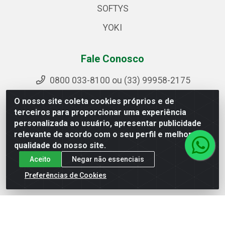
SOFTYS
YOKI
Fale Conosco
0800 033-8100 ou (33) 99958-2175
sac@ipirangamg.com.br
O nosso site coleta cookies próprios e de
Acompanhe nossas publicações
terceiros para proporcionar uma experiência
personalizada ao usuário, apresentar publicidade
relevante de acordo com o seu perfil e melhorar a
qualidade do nosso site.
Ipiranga Distribuição LTDA - Avenida Doutor Jorge
Aceito
Negar não essenciais
Hannas, 101 - Ponte da Aldeia - Manhuaçu / MG - CEP
36906-440 - CNPJ 25.310.749/0001-66
Preferências de Cookies