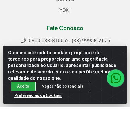
YOKI
Fale Conosco
0800 033-8100 ou (33) 99958-2175
sac@ipirangamg.com.br
O nosso site coleta cookies próprios e de
Acompanhe nossas publicações
terceiros para proporcionar uma experiência
personalizada ao usuário, apresentar publicidade
relevante de acordo com o seu perfil e melhorar a
qualidade do nosso site.
Ipiranga Distribuição LTDA - Avenida Doutor Jorge
Aceito
Negar não essenciais
Hannas, 101 - Ponte da Aldeia - Manhuaçu / MG - CEP
36906-440 - CNPJ 25.310.749/0001-66
Preferências de Cookies