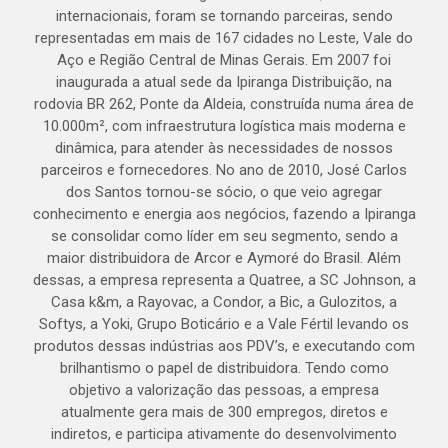
internacionais, foram se tornando parceiras, sendo
representadas em mais de 167 cidades no Leste, Vale do
Aço e Região Central de Minas Gerais. Em 2007 foi
inaugurada a atual sede da Ipiranga Distribuição, na
rodovia BR 262, Ponte da Aldeia, construída numa área de
10.000m², com infraestrutura logística mais moderna e
dinâmica, para atender às necessidades de nossos
parceiros e fornecedores. No ano de 2010, José Carlos
dos Santos tornou-se sócio, o que veio agregar
conhecimento e energia aos negócios, fazendo a Ipiranga
se consolidar como líder em seu segmento, sendo a
maior distribuidora de Arcor e Aymoré do Brasil. Além
dessas, a empresa representa a Quatree, a SC Johnson, a
Casa k&m, a Rayovac, a Condor, a Bic, a Gulozitos, a
Softys, a Yoki, Grupo Boticário e a Vale Fértil levando os
produtos dessas indústrias aos PDV’s, e executando com
brilhantismo o papel de distribuidora. Tendo como
objetivo a valorização das pessoas, a empresa
atualmente gera mais de 300 empregos, diretos e
indiretos, e participa ativamente do desenvolvimento