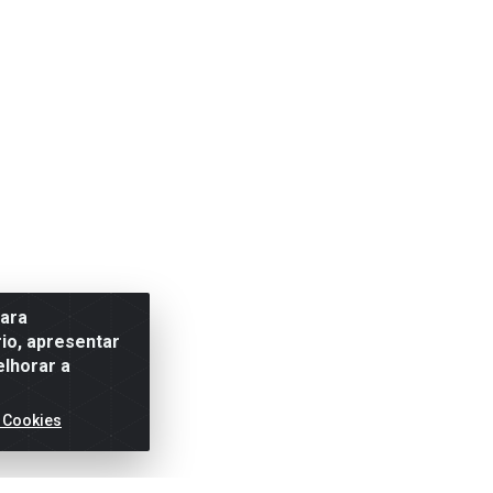
para
io, apresentar
elhorar a
 Cookies