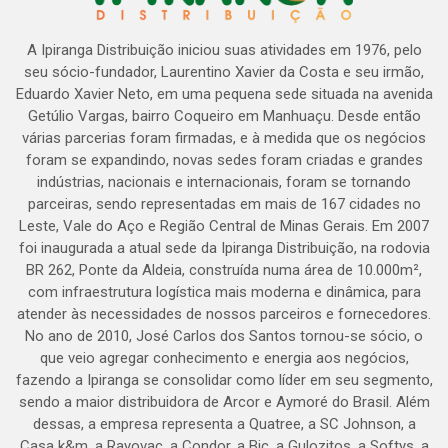
A Ipiranga Distribuição iniciou suas atividades em 1976, pelo
seu sócio-fundador, Laurentino Xavier da Costa e seu irmão,
Eduardo Xavier Neto, em uma pequena sede situada na avenida
Getúlio Vargas, bairro Coqueiro em Manhuaçu. Desde então
várias parcerias foram firmadas, e à medida que os negócios
foram se expandindo, novas sedes foram criadas e grandes
indústrias, nacionais e internacionais, foram se tornando
parceiras, sendo representadas em mais de 167 cidades no
Leste, Vale do Aço e Região Central de Minas Gerais. Em 2007
foi inaugurada a atual sede da Ipiranga Distribuição, na rodovia
BR 262, Ponte da Aldeia, construída numa área de 10.000m²,
com infraestrutura logística mais moderna e dinâmica, para
atender às necessidades de nossos parceiros e fornecedores.
No ano de 2010, José Carlos dos Santos tornou-se sócio, o
que veio agregar conhecimento e energia aos negócios,
fazendo a Ipiranga se consolidar como líder em seu segmento,
sendo a maior distribuidora de Arcor e Aymoré do Brasil. Além
dessas, a empresa representa a Quatree, a SC Johnson, a
Casa k&m, a Rayovac, a Condor, a Bic, a Gulozitos, a Softys, a