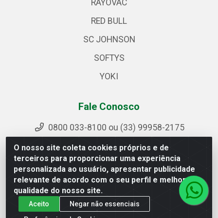
RAYOVAC
RED BULL
SC JOHNSON
SOFTYS
YOKI
Fale Conosco
0800 033-8100 ou (33) 99958-2175
sac@ipirangamg.com.br
O nosso site coleta cookies próprios e de
Acompanhe nossas publicações
terceiros para proporcionar uma experiência
personalizada ao usuário, apresentar publicidade
relevante de acordo com o seu perfil e melhorar a
qualidade do nosso site.
Ipiranga Distribuição LTDA - Avenida Doutor Jorge Hannas,
Aceito
Negar não essenciais
101 - Ponte da Aldeia - Manhuaçu / MG - CEP 36906-440 -
CNPJ 25.310.749/0001-66