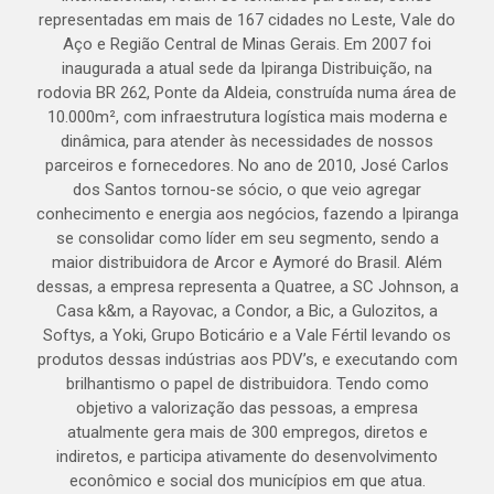
representadas em mais de 167 cidades no Leste, Vale do
Aço e Região Central de Minas Gerais. Em 2007 foi
inaugurada a atual sede da Ipiranga Distribuição, na
rodovia BR 262, Ponte da Aldeia, construída numa área de
10.000m², com infraestrutura logística mais moderna e
dinâmica, para atender às necessidades de nossos
parceiros e fornecedores. No ano de 2010, José Carlos
dos Santos tornou-se sócio, o que veio agregar
conhecimento e energia aos negócios, fazendo a Ipiranga
se consolidar como líder em seu segmento, sendo a
maior distribuidora de Arcor e Aymoré do Brasil. Além
dessas, a empresa representa a Quatree, a SC Johnson, a
Casa k&m, a Rayovac, a Condor, a Bic, a Gulozitos, a
Softys, a Yoki, Grupo Boticário e a Vale Fértil levando os
produtos dessas indústrias aos PDV’s, e executando com
brilhantismo o papel de distribuidora. Tendo como
objetivo a valorização das pessoas, a empresa
atualmente gera mais de 300 empregos, diretos e
indiretos, e participa ativamente do desenvolvimento
econômico e social dos municípios em que atua.